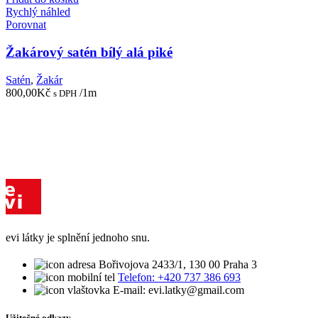
Rychlý náhled
Porovnat
Žakárový satén bílý alá piké
Satén
,
Žakár
800,00
Kč
/1m
s DPH
evi látky je splnění jednoho snu.
Bořivojova 2433/1, 130 00 Praha 3
Telefon: +420 737 386 693
E-mail: evi.latky@gmail.com
Užitečné odkazy