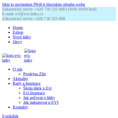
Skip to navigation
Přejít k hlavnímu obsahu webu
Zákaznický servis: +420 736 525 888 (10:00-18:00 hod)
E-mail: evi@evi-latky.cz
Zákaznický servis: +420 736 525 888
Home
Eshop
Nové látky
Slevy
O nás
Prodejna Zlín
Aktuality
Rady a Inspirace
Škola látek u Evi
Evi Inspirace
Jak pečovat o látky
Jak nakupovat u EVI
Kontakty
0
položek