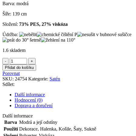
Barva: modrá
Šíře: 139 cm
Složení:
73% PES, 27% viskóza
Údržba:
1.6 skladem
Krepsatén
modrý
Přidat do košíku
množství
Porovnat
SKU:
24754
Kategorie:
Satén
Sdílet:
Další informace
Hodnocení (0)
Doprava a doručení
Další informace
Barva
Modrá a její odstíny
Použití
Dekorace
,
Halenka
,
Košile
,
Šaty
,
Sukně
Složení
Polyester
,
Viskóza