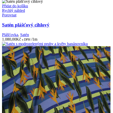
Přidat do košíku
Rychlý náhled
Porovnat
Satén plášťový cihlový
Plášťovka
,
Satén
1.080,00
Kč
/1m
s DPH