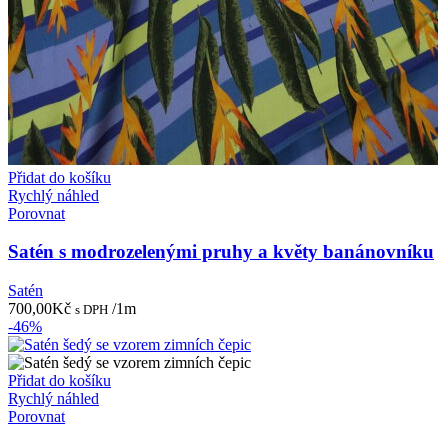
Přidat do košíku
Rychlý náhled
Porovnat
Satén s modrozelenými pruhy a květy banánovníku
Satén
700,00
Kč
/1m
s DPH
-46%
Přidat do košíku
Rychlý náhled
Porovnat