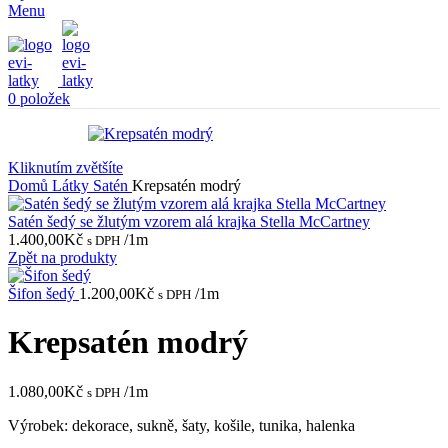
Menu
0
položek
Kliknutím zvětšíte
Domů
Látky
Satén
Krepsatén modrý
Satén šedý se žlutým vzorem alá krajka Stella McCartney
1.400,00
Kč
/1m
s DPH
Zpět na produkty
Šifon šedý
1.200,00
Kč
/1m
s DPH
Krepsatén modrý
1.080,00
Kč
/1m
s DPH
Výrobek: dekorace, sukně, šaty, košile, tunika, halenka