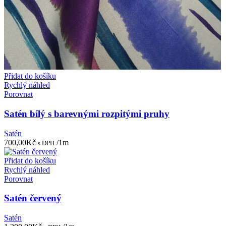
Přidat do košíku
Rychlý náhled
Porovnat
Satén bílý s barevnými rozpitými pruhy
Satén
700,00
Kč
/1m
s DPH
Přidat do košíku
Rychlý náhled
Porovnat
Satén červený
Satén