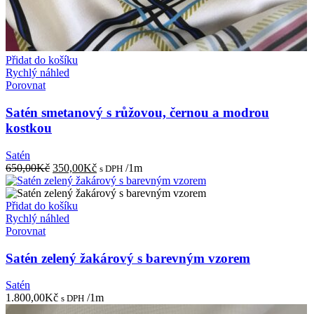
Přidat do košíku
Rychlý náhled
Porovnat
Satén smetanový s růžovou, černou a modrou
kostkou
Satén
Původní
Aktuální
650,00
Kč
350,00
Kč
/1m
s DPH
cena
cena
byla:
je:
650,00Kč.
350,00Kč.
Přidat do košíku
Rychlý náhled
Porovnat
Satén zelený žakárový s barevným vzorem
Satén
1.800,00
Kč
/1m
s DPH