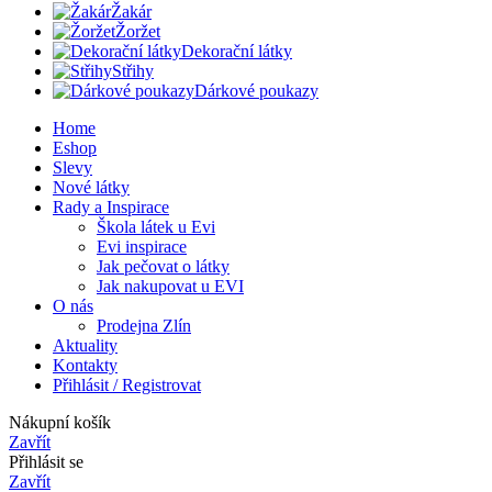
Žakár
Žoržet
Dekorační látky
Střihy
Dárkové poukazy
Home
Eshop
Slevy
Nové látky
Rady a Inspirace
Škola látek u Evi
Evi inspirace
Jak pečovat o látky
Jak nakupovat u EVI
O nás
Prodejna Zlín
Aktuality
Kontakty
Přihlásit / Registrovat
Nákupní košík
Zavřít
Přihlásit se
Zavřít