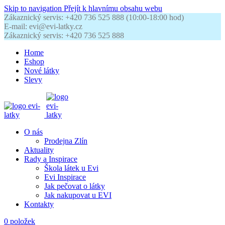
Skip to navigation
Přejít k hlavnímu obsahu webu
Zákaznický servis: +420 736 525 888 (10:00-18:00 hod)
E-mail: evi@evi-latky.cz
Zákaznický servis: +420 736 525 888
Home
Eshop
Nové látky
Slevy
O nás
Prodejna Zlín
Aktuality
Rady a Inspirace
Škola látek u Evi
Evi Inspirace
Jak pečovat o látky
Jak nakupovat u EVI
Kontakty
0
položek