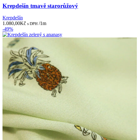
Krepdešín tmavě starorůžový
Krepdešín
1.080,00
Kč
/1m
s DPH
-49%