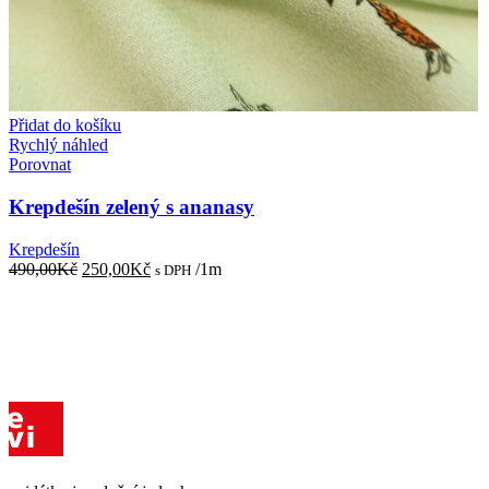
Přidat do košíku
Rychlý náhled
Porovnat
Krepdešín zelený s ananasy
Krepdešín
Původní
Aktuální
490,00
Kč
250,00
Kč
/1m
s DPH
cena
cena
byla:
je:
490,00Kč.
250,00Kč.