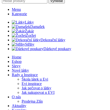
Vyhledat
Menu
Kategorie
Látky
Damašek
Žakár
Žoržet
Dekorační látky
Střihy
Dárkové poukazy
Home
Eshop
Slevy
Nové látky
Rady a Inspirace
Škola látek u Evi
Evi inspirace
Jak pečovat o látky
Jak nakupovat u EVI
O nás
Prodejna Zlín
Aktuality