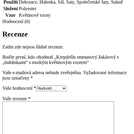
Použití
Dekorace
,
Halenka
,
Šál
,
Šaty
,
Společenské šaty
,
Sukně
Složení
Polyester
Vzor
Květinové vzory
Hodnocení (0)
Recenze
Zatím zde nejsou žádné recenze.
Buďte první, kdo ohodnotí „Krepdešín smetanový žakárový s
„bublinkami“ s modrým květinovým vzorem“
Vaše e-mailová adresa nebude zveřejněna.
Vyžadované informace
jsou označeny
*
Vaše hodnocení
*
Vaše recenze
*