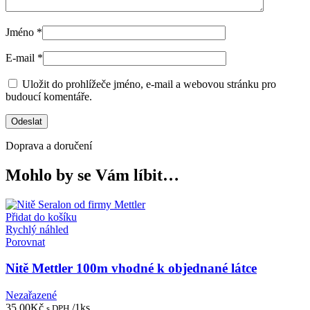
Jméno
*
E-mail
*
Uložit do prohlížeče jméno, e-mail a webovou stránku pro
budoucí komentáře.
Doprava a doručení
Mohlo by se Vám líbit…
Přidat do košíku
Rychlý náhled
Porovnat
Nitě Mettler 100m vhodné k objednané látce
Nezařazené
35,00
Kč
/1ks
s DPH