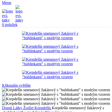
Menu
0
položek
Kliknutím zvětšíte
Domů
Látky
Žoržet
Krepdešín
Krepdešín smetanový žakárový s