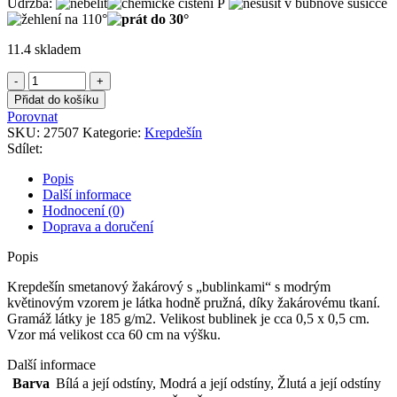
Údržba:
11.4 skladem
Krepdešín
smetanový
Přidat do košíku
žakárový
Porovnat
s
SKU:
27507
Kategorie:
Krepdešín
"bublinkami"
Sdílet:
s
modrým
Popis
květinovým
Další informace
vzorem
Hodnocení (0)
množství
Doprava a doručení
Popis
Krepdešín smetanový žakárový s „bublinkami“ s modrým
květinovým vzorem je látka hodně pružná, díky žakárovému tkaní.
Gramáž látky je 185 g/m2. Velikost bublinek je cca 0,5 x 0,5 cm.
Vzor má velikost cca 60 cm na výšku.
Další informace
Barva
Bílá a její odstíny
,
Modrá a její odstíny
,
Žlutá a její odstíny