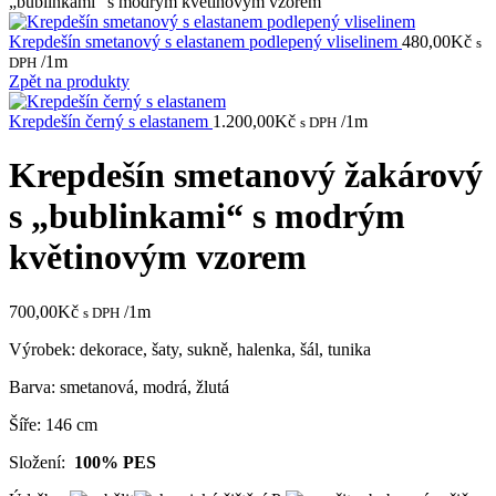
„bublinkami“ s modrým květinovým vzorem
Krepdešín smetanový s elastanem podlepený vliselinem
480,00
Kč
s
/1m
DPH
Zpět na produkty
Krepdešín černý s elastanem
1.200,00
Kč
/1m
s DPH
Krepdešín smetanový žakárový
s „bublinkami“ s modrým
květinovým vzorem
700,00
Kč
/1m
s DPH
Výrobek: dekorace, šaty, sukně, halenka, šál, tunika
Barva: smetanová, modrá, žlutá
Šíře: 146 cm
Složení:
100% PES