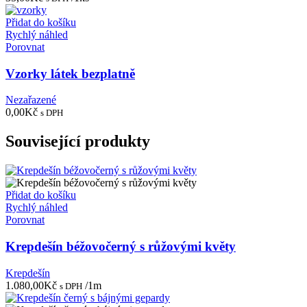
Přidat do košíku
Rychlý náhled
Porovnat
Vzorky látek bezplatně
Nezařazené
0,00
Kč
s DPH
Související produkty
Přidat do košíku
Rychlý náhled
Porovnat
Krepdešín béžovočerný s růžovými květy
Krepdešín
1.080,00
Kč
/1m
s DPH