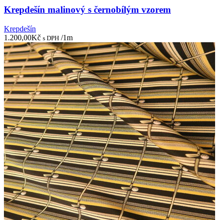
Krepdešín malinový s černobílým vzorem
Krepdešín
1.200,00
Kč
/1m
s DPH