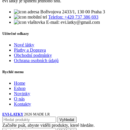
evi látky je splnění jednoho snu.
Bořivojova 2433/1, 130 00 Praha 3
Telefon: +420 737 386 693
E-mail: evi.latky@gmail.com
Užitečné odkazy
Nové látky
Platby a Doprava
Obchodní podmínky
Ochrana osobních údajů
Rychlé menu
Home
Eshop
Novinky
O nás
Kontakty
EVI-LATKY
2026 MADE LR
Vyhledat
Začněte psát, abyste viděli produkty, které hledáte.