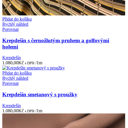
Přidat do košíku
Rychlý náhled
Porovnat
Krepdešín s černožlutým pruhem a golfovými
holemi
Krepdešín
1.080,00
Kč
/1m
s DPH
Přidat do košíku
Rychlý náhled
Porovnat
Krepdešín smetanový s proužky
Krepdešín
1.080,00
Kč
/1m
s DPH