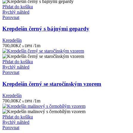
Přidat do košíku
Rychlý náhled
Porovnat
Krepdešín černý s bájnými gepardy
Krepdešín
700,00
Kč
/1m
s DPH
Přidat do košíku
Rychlý náhled
Porovnat
Krepdešín černý se staročínským vzorem
Krepdešín
700,00
Kč
/1m
s DPH
Přidat do košíku
Rychlý náhled
Porovnat