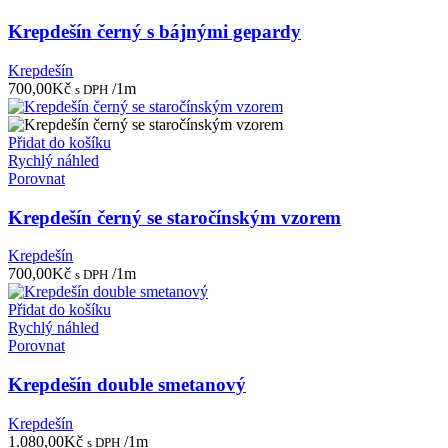
Krepdešín černý s bájnými gepardy
Krepdešín
700,00
Kč
/1m
s DPH
Přidat do košíku
Rychlý náhled
Porovnat
Krepdešín černý se staročínským vzorem
Krepdešín
700,00
Kč
/1m
s DPH
Přidat do košíku
Rychlý náhled
Porovnat
Krepdešín double smetanový
Krepdešín
1.080,00
Kč
/1m
s DPH