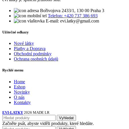
Bořivojova 2433/1, 130 00 Praha 3
Telefon: +420 737 386 693
E-mail: evi.latky@gmail.com
Užitečné odkazy
Nové látky
Platby a Doprava
Obchodní podmínky
Ochrana osobních údajů
Rychlé menu
Home
Eshop
Novinky
O nás
Kontakty
EVI-LATKY
2026 MADE LR
Vyhledat
Začněte psát, abyste viděli produkty, které hledáte.