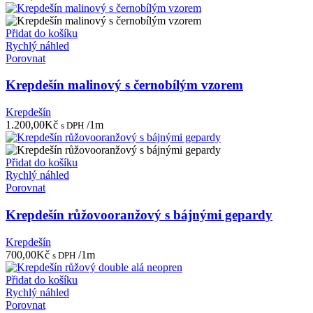
Přidat do košíku
Rychlý náhled
Porovnat
Krepdešín malinový s černobílým vzorem
Krepdešín
1.200,00
Kč
/1m
s DPH
Přidat do košíku
Rychlý náhled
Porovnat
Krepdešín růžovooranžový s bájnými gepardy
Krepdešín
700,00
Kč
/1m
s DPH
Přidat do košíku
Rychlý náhled
Porovnat