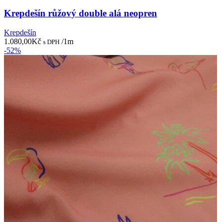
Krepdešín růžový double alá neopren
Krepdešín
1.080,00
Kč
/1m
s DPH
-52%