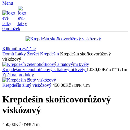
Menu
0
položek
Kliknutím zvětšíte
Domů
Látky
Žoržet
Krepdešín
Krepdešín skořicovorůžový
viskózový
Krepdešín zelenohořčicový s fialovými květy
1.080,00
Kč
/1m
s DPH
Zpět na produkty
Krepdešín žlutý viskózový
450,00
Kč
/1m
s DPH
Krepdešín skořicovorůžový
viskózový
450,00
Kč
/1m
s DPH