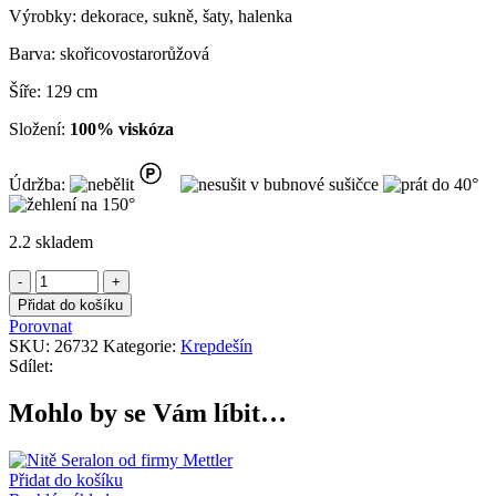
Výrobky: dekorace, sukně, šaty, halenka
Barva: skořicovostarorůžová
Šíře: 129 cm
Složení:
100% viskóza
Údržba:
2.2 skladem
Krepdešín
skořicovorůžový
Přidat do košíku
viskózový
Porovnat
množství
SKU:
26732
Kategorie:
Krepdešín
Sdílet:
Mohlo by se Vám líbit…
Přidat do košíku