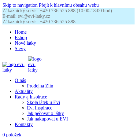
Skip to navigation
Přejít k hlavnímu obsahu webu
Zákaznický servis: +420 736 525 888 (10:00-18:00 hod)
E-mail: evi@evi-latky.cz
Zákaznický servis: +420 736 525 888
Home
Eshop
Nové látky
Slevy
O nás
Prodejna Zlín
Aktuality
Rady a Inspirace
Škola látek u Evi
Evi Inspirace
Jak pečovat o látky
Jak nakupovat u EVI
Kontakty
0
položek