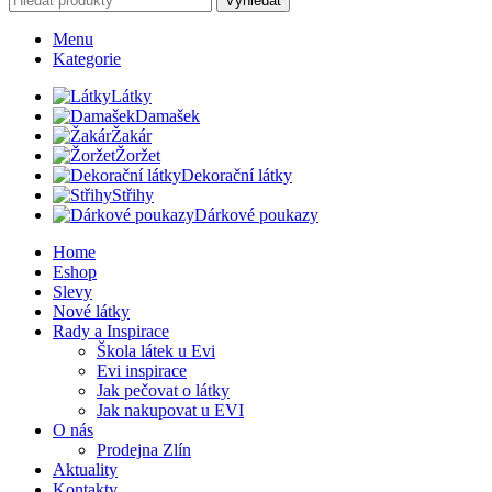
Vyhledat
Menu
Kategorie
Látky
Damašek
Žakár
Žoržet
Dekorační látky
Střihy
Dárkové poukazy
Home
Eshop
Slevy
Nové látky
Rady a Inspirace
Škola látek u Evi
Evi inspirace
Jak pečovat o látky
Jak nakupovat u EVI
O nás
Prodejna Zlín
Aktuality
Kontakty