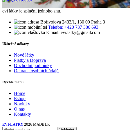
evi látky je splnění jednoho snu.
Bořivojova 2433/1, 130 00 Praha 3
Telefon: +420 737 386 693
E-mail: evi.latky@gmail.com
Užitečné odkazy
Nové látky
Platby a Doprava
Obchodní podmínky
Ochrana osobních údajů
Rychlé menu
Home
Eshop
Novinky
O nás
Kontakty
EVI-LATKY
2026 MADE LR
Vyhledat