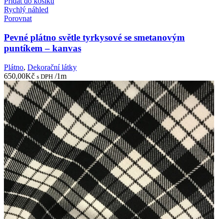
Přidat do košíku
Rychlý náhled
Porovnat
Pevné plátno světle tyrkysové se smetanovým
puntíkem – kanvas
Plátno
,
Dekorační látky
650,00
Kč
/1m
s DPH