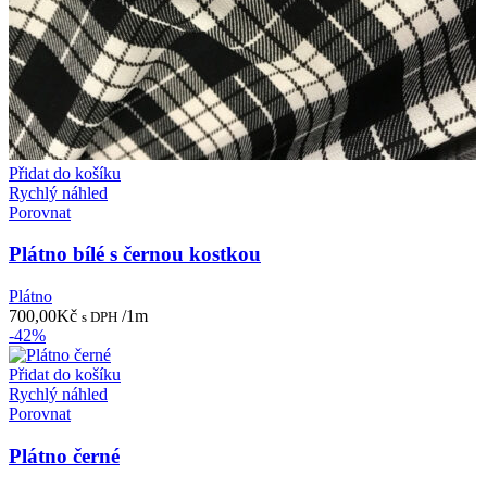
Přidat do košíku
Rychlý náhled
Porovnat
Plátno bílé s černou kostkou
Plátno
700,00
Kč
/1m
s DPH
-42%
Přidat do košíku
Rychlý náhled
Porovnat
Plátno černé