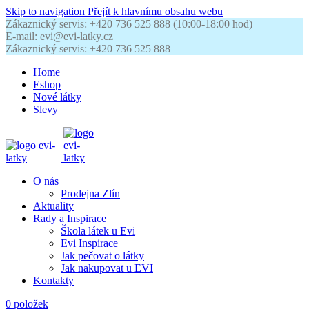
Skip to navigation
Přejít k hlavnímu obsahu webu
Zákaznický servis: +420 736 525 888 (10:00-18:00 hod)
E-mail: evi@evi-latky.cz
Zákaznický servis: +420 736 525 888
Home
Eshop
Nové látky
Slevy
O nás
Prodejna Zlín
Aktuality
Rady a Inspirace
Škola látek u Evi
Evi Inspirace
Jak pečovat o látky
Jak nakupovat u EVI
Kontakty
0
položek