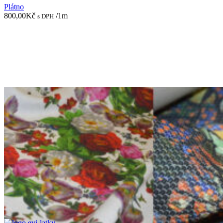
Plátno
800,00
Kč
/1m
s DPH