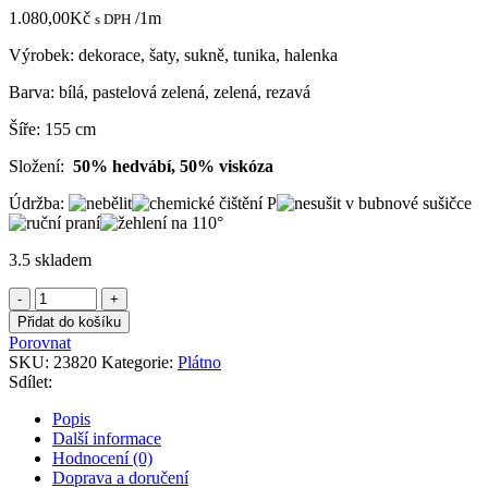
1.080,00
Kč
/1m
s DPH
Výrobek: dekorace, šaty, sukně, tunika, halenka
Barva: bílá, pastelová zelená, zelená, rezavá
Šíře: 155 cm
Složení:
50% hedvábí, 50% viskóza
Údržba:
3.5 skladem
Krep
se
Přidat do košíku
zelenými
Porovnat
a
SKU:
23820
Kategorie:
Plátno
hnědými
Sdílet:
pruhy
Armani
Popis
množství
Další informace
Hodnocení (0)
Doprava a doručení