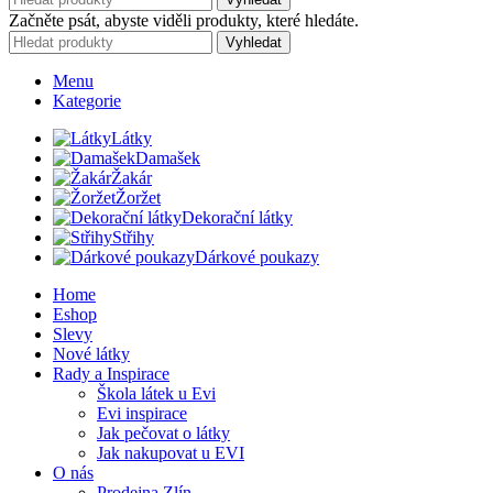
Začněte psát, abyste viděli produkty, které hledáte.
Vyhledat
Menu
Kategorie
Látky
Damašek
Žakár
Žoržet
Dekorační látky
Střihy
Dárkové poukazy
Home
Eshop
Slevy
Nové látky
Rady a Inspirace
Škola látek u Evi
Evi inspirace
Jak pečovat o látky
Jak nakupovat u EVI
O nás
Prodejna Zlín