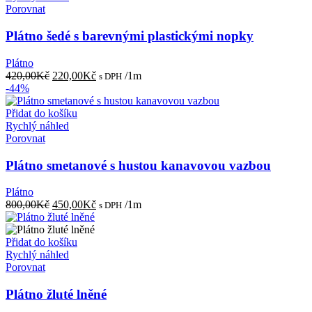
Porovnat
Plátno šedé s barevnými plastickými nopky
Plátno
Původní
Aktuální
420,00
Kč
220,00
Kč
/1m
s DPH
cena
cena
-44%
byla:
je:
420,00Kč.
220,00Kč.
Přidat do košíku
Rychlý náhled
Porovnat
Plátno smetanové s hustou kanavovou vazbou
Plátno
Původní
Aktuální
800,00
Kč
450,00
Kč
/1m
s DPH
cena
cena
byla:
je:
800,00Kč.
450,00Kč.
Přidat do košíku
Rychlý náhled
Porovnat
Plátno žluté lněné