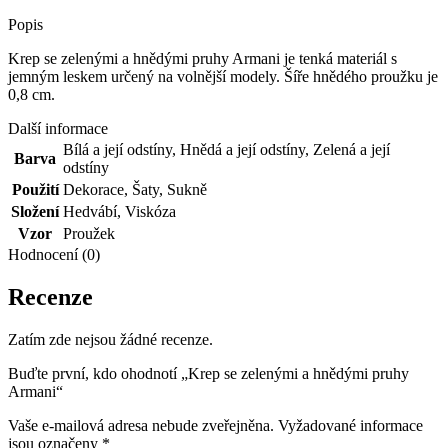
Popis
Krep se zelenými a hnědými pruhy Armani je tenká materiál s
jemným leskem určený na volnější modely. Šíře hnědého proužku je
0,8 cm.
Další informace
Bílá a její odstíny
,
Hnědá a její odstíny
,
Zelená a její
Barva
odstíny
Použití
Dekorace
,
Šaty
,
Sukně
Složení
Hedvábí
,
Viskóza
Vzor
Proužek
Hodnocení (0)
Recenze
Zatím zde nejsou žádné recenze.
Buďte první, kdo ohodnotí „Krep se zelenými a hnědými pruhy
Armani“
Vaše e-mailová adresa nebude zveřejněna.
Vyžadované informace
jsou označeny
*