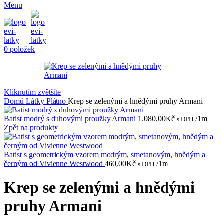
Menu
0
položek
Kliknutím zvětšíte
Domů
Látky
Plátno
Krep se zelenými a hnědými pruhy Armani
Batist modrý s duhovými proužky Armani
1.080,00
Kč
/1m
s DPH
Zpět na produkty
Batist s geometrickým vzorem modrým, smetanovým, hnědým a
černým od Vivienne Westwood
460,00
Kč
/1m
s DPH
Krep se zelenými a hnědými
pruhy Armani