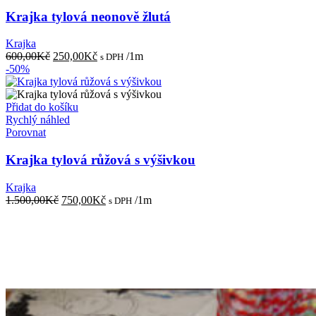
Krajka tylová neonově žlutá
Krajka
Původní
Aktuální
600,00
Kč
250,00
Kč
/1m
s DPH
cena
cena
-50%
byla:
je:
600,00Kč.
250,00Kč.
Přidat do košíku
Rychlý náhled
Porovnat
Krajka tylová růžová s výšivkou
Krajka
Původní
Aktuální
1.500,00
Kč
750,00
Kč
/1m
s DPH
cena
cena
byla:
je:
1.500,00Kč.
750,00Kč.