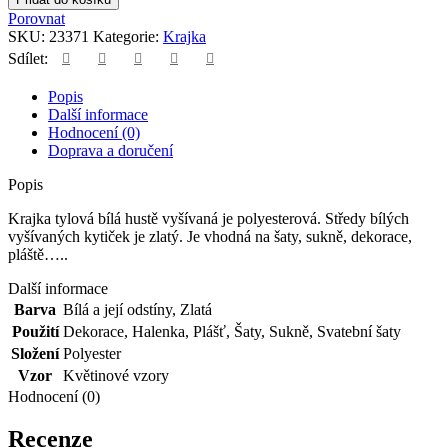
bílá
Porovnat
hustě
SKU:
23371
Kategorie:
Krajka
vyšívaná
Sdílet:
množství
Popis
Další informace
Hodnocení (0)
Doprava a doručení
Popis
Krajka tylová bílá hustě vyšívaná je polyesterová. Středy bílých
vyšívaných kytiček je zlatý. Je vhodná na šaty, sukně, dekorace,
pláště…..
Další informace
Barva
Bílá a její odstíny
,
Zlatá
Použití
Dekorace
,
Halenka
,
Plášť
,
Šaty
,
Sukně
,
Svatební šaty
Složení
Polyester
Vzor
Květinové vzory
Hodnocení (0)
Recenze