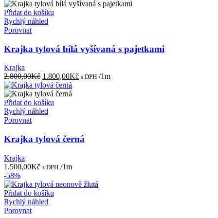
Přidat do košíku
Rychlý náhled
Porovnat
Krajka tylová bílá vyšívaná s pajetkami
Krajka
Původní
Aktuální
2.800,00
Kč
1.800,00
Kč
/1m
s DPH
cena
cena
byla:
je:
2.800,00Kč.
1.800,00Kč.
Přidat do košíku
Rychlý náhled
Porovnat
Krajka tylová černá
Krajka
1.500,00
Kč
/1m
s DPH
-58%
Přidat do košíku
Rychlý náhled
Porovnat