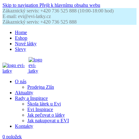
Skip to navigation
Přejít k hlavnímu obsahu webu
Zákaznický servis: +420 736 525 888 (10:00-18:00 hod)
E-mail: evi@evi-latky.cz
Zákaznický servis: +420 736 525 888
Home
Eshop
Nové látky
Slevy
O nás
Prodejna Zlín
Aktuality
Rady a Inspirace
Škola látek u Evi
Evi Inspirace
Jak pečovat o látky
Jak nakupovat u EVI
Kontakty
0
položek