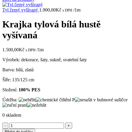
Tyl černý vyšívaný
1.900,00
Kč
/1m
s DPH
Krajka tylová bílá hustě
vyšívaná
1.500,00
Kč
/1m
s DPH
Výrobek: dekorace, šaty, sukně, svatební šaty
Barva: bílá, zlatá
Šíře: 135/125 cm
Složení:
100% PES
Údržba:
0 skladem
Krajka
tylová
Přidat do košíku