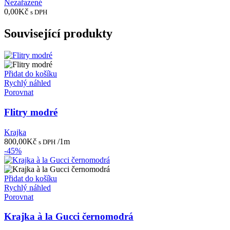
Nezařazené
0,00
Kč
s DPH
Související produkty
Přidat do košíku
Rychlý náhled
Porovnat
Flitry modré
Krajka
800,00
Kč
/1m
s DPH
-45%
Přidat do košíku
Rychlý náhled
Porovnat
Krajka à la Gucci černomodrá