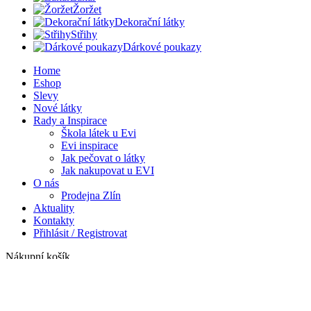
Žoržet
Dekorační látky
Střihy
Dárkové poukazy
Home
Eshop
Slevy
Nové látky
Rady a Inspirace
Škola látek u Evi
Evi inspirace
Jak pečovat o látky
Jak nakupovat u EVI
O nás
Prodejna Zlín
Aktuality
Kontakty
Přihlásit / Registrovat
Nákupní košík
Zavřít
Přihlásit se
Zavřít