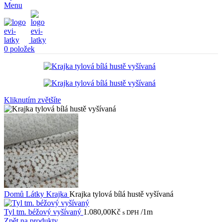
Menu
0
položek
Kliknutím zvětšíte
Domů
Látky
Krajka
Krajka tylová bílá hustě vyšívaná
Tyl tm. béžový vyšívaný
1.080,00
Kč
/1m
s DPH
Zpět na produkty