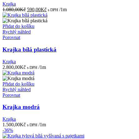
Krajka
Původní
Aktuální
1.080,00
Kč
590,00
Kč
/1m
s DPH
cena
cena
byla:
je:
1.080,00Kč.
590,00Kč.
Přidat do košíku
Rychlý náhled
Porovnat
Krajka bílá plastická
Krajka
2.800,00
Kč
/1m
s DPH
Přidat do košíku
Rychlý náhled
Porovnat
Krajka modrá
Krajka
1.500,00
Kč
/1m
s DPH
-36%