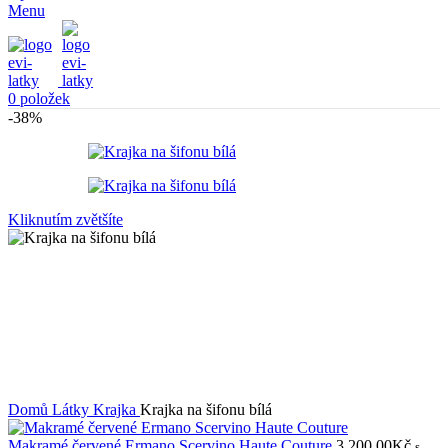
Menu
0
položek
-38%
Kliknutím zvětšíte
Domů
Látky
Krajka
Krajka na šifonu bílá
Makramé červené Ermano Scervino Haute Couture
3.200,00
Kč
s