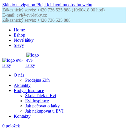
Skip to navigation
Přejít k hlavnímu obsahu webu
Zákaznický servis: +420 736 525 888 (10:00-18:00 hod)
E-mail: evi@evi-latky.cz
Zákaznický servis: +420 736 525 888
Home
Eshop
Nové látky
Slevy
O nás
Prodejna Zlín
Aktuality
Rady a Inspirace
Škola látek u Evi
Evi Inspirace
Jak pečovat o látky
Jak nakupovat u EVI
Kontakty
0
položek