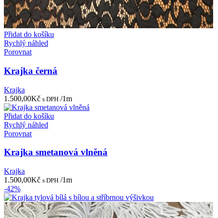
Přidat do košíku
Rychlý náhled
Porovnat
Krajka černá
Krajka
1.500,00
Kč
/1m
s DPH
Přidat do košíku
Rychlý náhled
Porovnat
Krajka smetanová vlněná
Krajka
1.500,00
Kč
/1m
s DPH
-42%