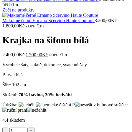
/1m
DPH
Zpět na produkty
Makramé černé Ermano Scervino Haute Couture
3.200,00
Kč
Původní
Aktuální
1.800,00
Kč
/1m
s DPH
cena
cena
byla:
je:
Krajka na šifonu bílá
3.200,00Kč.
1.800,00Kč.
Původní
Aktuální
2.400,00
Kč
1.500,00
Kč
/1m
s DPH
cena
cena
Výrobek: šaty, sukně, dekorace, svatební šaty
byla:
je:
2.400,00Kč.
1.500,00Kč.
Barva: bílá
Šíře: 102 cm
Složení:
70% bavlna, 30% hedvábí
Údržba:
4.4 skladem
Krajka