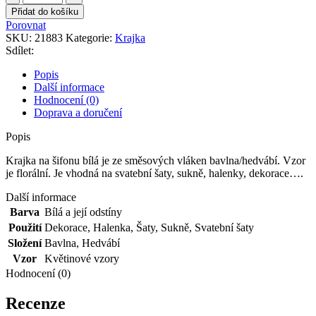
na
Přidat do košíku
šifonu
Porovnat
bílá
SKU:
21883
Kategorie:
Krajka
množství
Sdílet:
Popis
Další informace
Hodnocení (0)
Doprava a doručení
Popis
Krajka na šifonu bílá je ze směsových vláken bavlna/hedvábí. Vzor
je florální. Je vhodná na svatební šaty, sukně, halenky, dekorace….
Další informace
Barva
Bílá a její odstíny
Použití
Dekorace
,
Halenka
,
Šaty
,
Sukně
,
Svatební šaty
Složení
Bavlna
,
Hedvábí
Vzor
Květinové vzory
Hodnocení (0)
Recenze