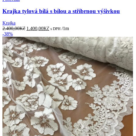
Krajka tylová bílá s bílou a stříbrnou výšivkou
Krajka
Původní
Aktuální
2.400,00
Kč
1.400,00
Kč
/1m
s DPH
cena
cena
-38%
byla:
je:
2.400,00Kč.
1.400,00Kč.