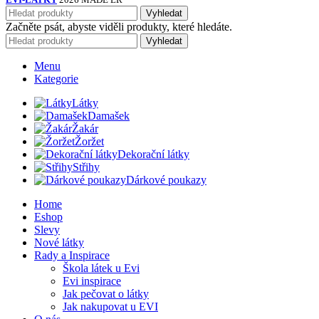
Vyhledat
Začněte psát, abyste viděli produkty, které hledáte.
Vyhledat
Menu
Kategorie
Látky
Damašek
Žakár
Žoržet
Dekorační látky
Střihy
Dárkové poukazy
Home
Eshop
Slevy
Nové látky
Rady a Inspirace
Škola látek u Evi
Evi inspirace
Jak pečovat o látky
Jak nakupovat u EVI