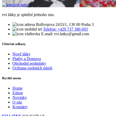
evi látky je splnění jednoho snu.
Bořivojova 2433/1, 130 00 Praha 3
Telefon: +420 737 386 693
E-mail: evi.latky@gmail.com
Užitečné odkazy
Nové látky
Platby a Doprava
Obchodní podmínky
Ochrana osobních údajů
Rychlé menu
Home
Eshop
Novinky
O nás
Kontakty
EVI-LATKY
2026 MADE LR