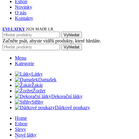
Eshop
Novinky
O nás
Kontakty
EVI-LATKY
2026 MADE LR
Vyhledat
Začněte psát, abyste viděli produkty, které hledáte.
Vyhledat
Menu
Kategorie
Látky
Damašek
Žakár
Žoržet
Dekorační látky
Střihy
Dárkové poukazy
Home
Eshop
Slevy
Nové látky