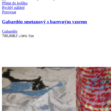
Přidat do košíku
Rychlý náhled
Porovnat
Gabardén smetanový s barevným vzorem
Gabardén
700,00
Kč
/1m
s DPH