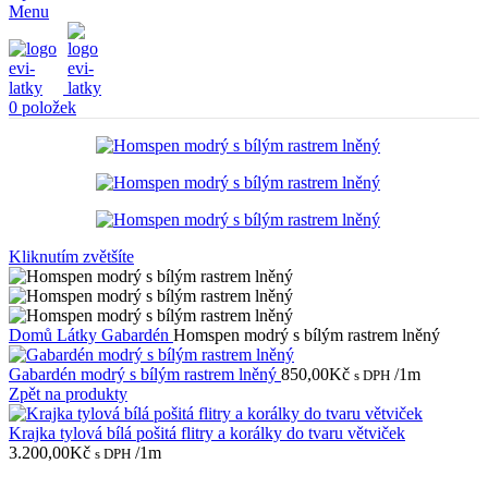
Menu
0
položek
Kliknutím zvětšíte
Domů
Látky
Gabardén
Homspen modrý s bílým rastrem lněný
Gabardén modrý s bílým rastrem lněný
850,00
Kč
/1m
s DPH
Zpět na produkty
Krajka tylová bílá pošitá flitry a korálky do tvaru větviček
3.200,00
Kč
/1m
s DPH