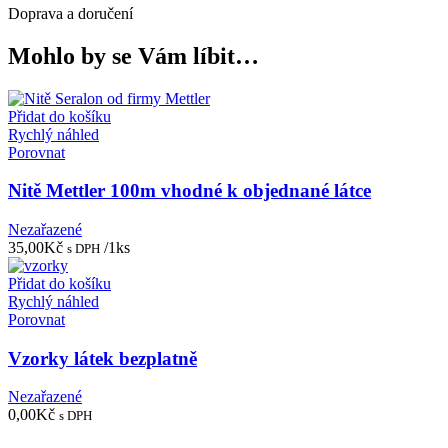
Doprava a doručení
Mohlo by se Vám líbit…
Přidat do košíku
Rychlý náhled
Porovnat
Nitě Mettler 100m vhodné k objednané látce
Nezařazené
35,00
Kč
/1ks
s DPH
Přidat do košíku
Rychlý náhled
Porovnat
Vzorky látek bezplatně
Nezařazené
0,00
Kč
s DPH