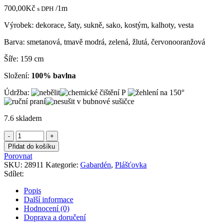
700,00
Kč
/1m
s DPH
Výrobek: dekorace, šaty, sukně, sako, kostým, kalhoty, vesta
Barva: smetanová, tmavě modrá, zelená, žlutá, červonooranžová
Šíře: 159 cm
Složení:
100% bavlna
Údržba:
7.6 skladem
Gabardén
smetanový
Přidat do košíku
s
Porovnat
výrazně
SKU:
28911
Kategorie:
Gabardén
,
Plášťovka
barevnou
Sdílet:
kostkou
bavlněný
Popis
množství
Další informace
Hodnocení (0)
Doprava a doručení