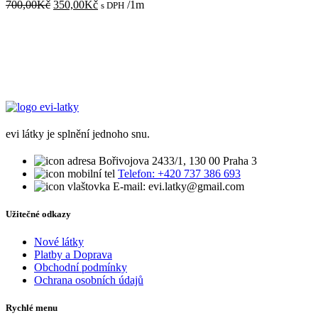
Původní
Aktuální
700,00
Kč
350,00
Kč
/1m
s DPH
cena
cena
byla:
je:
700,00Kč.
350,00Kč.
evi látky je splnění jednoho snu.
Bořivojova 2433/1, 130 00 Praha 3
Telefon: +420 737 386 693
E-mail: evi.latky@gmail.com
Užitečné odkazy
Nové látky
Platby a Doprava
Obchodní podmínky
Ochrana osobních údajů
Rychlé menu