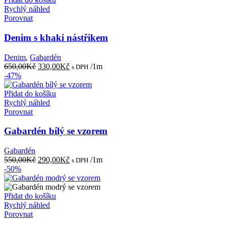
Rychlý náhled
Porovnat
Denim s khaki nástřikem
Denim
,
Gabardén
Původní
Aktuální
650,00
Kč
330,00
Kč
/1m
s DPH
cena
cena
-47%
byla:
je:
650,00Kč.
330,00Kč.
Přidat do košíku
Rychlý náhled
Porovnat
Gabardén bílý se vzorem
Gabardén
Původní
Aktuální
550,00
Kč
290,00
Kč
/1m
s DPH
cena
cena
-50%
byla:
je:
550,00Kč.
290,00Kč.
Přidat do košíku
Rychlý náhled
Porovnat