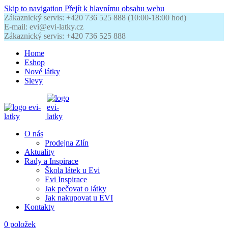
Skip to navigation
Přejít k hlavnímu obsahu webu
Zákaznický servis: +420 736 525 888 (10:00-18:00 hod)
E-mail: evi@evi-latky.cz
Zákaznický servis: +420 736 525 888
Home
Eshop
Nové látky
Slevy
O nás
Prodejna Zlín
Aktuality
Rady a Inspirace
Škola látek u Evi
Evi Inspirace
Jak pečovat o látky
Jak nakupovat u EVI
Kontakty
0
položek