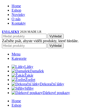
Home
Eshop
Novinky
O nás
Kontakty
EVI-LATKY
2026 MADE LR
Vyhledat
Začněte psát, abyste viděli produkty, které hledáte.
Vyhledat
Menu
Kategorie
Látky
Damašek
Žakár
Žoržet
Dekorační látky
Střihy
Dárkové poukazy
Home
Eshop