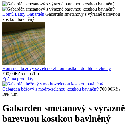
Domů
Látky
Gabardén
Gabardén smetanový s výrazně barevnou
kostkou bavlněný
Homspen béžový se zeleno-žlutou kostkou double bavlněný
700,00
Kč
/1m
s DPH
Zpět na produkty
Gabardén béžový s modro-zelenou kostkou bavlněný
700,00
Kč
s
/1m
DPH
Gabardén smetanový s výrazně
barevnou kostkou bavlněný