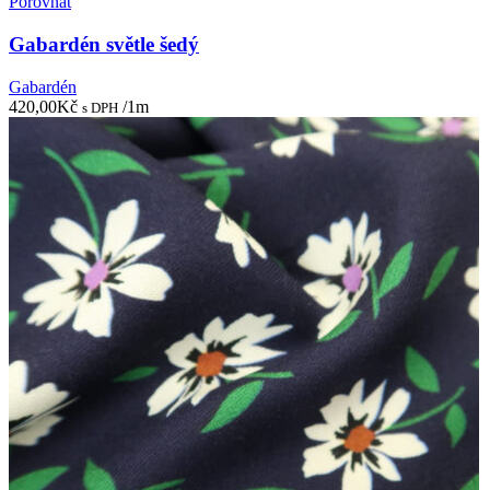
Porovnat
Gabardén světle šedý
Gabardén
420,00
Kč
/1m
s DPH