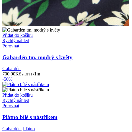
Přidat do košíku
Rychlý náhled
Porovnat
Gabardén tm. modrý s květy
Gabardén
700,00
Kč
/1m
s DPH
-50%
Přidat do košíku
Rychlý náhled
Porovnat
Plátno bílé s nástřikem
Gabardén
,
Plátno