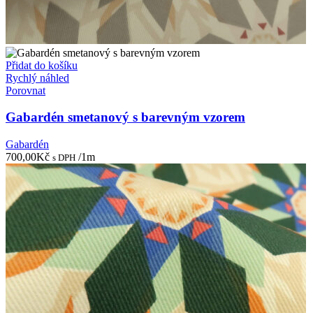
Přidat do košíku
Rychlý náhled
Porovnat
Gabardén smetanový s barevným vzorem
Gabardén
700,00
Kč
/1m
s DPH