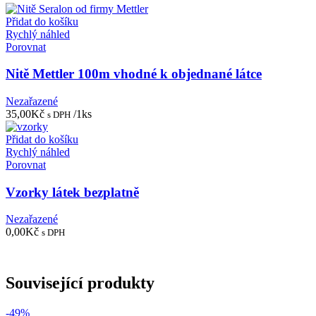
Přidat do košíku
Rychlý náhled
Porovnat
Nitě Mettler 100m vhodné k objednané látce
Nezařazené
35,00
Kč
/1ks
s DPH
Přidat do košíku
Rychlý náhled
Porovnat
Vzorky látek bezplatně
Nezařazené
0,00
Kč
s DPH
Související produkty
-49%