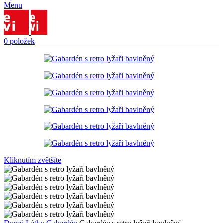
Menu
0
položek
Kliknutím zvětšíte
Domů
Látky
Gabardén
Gabardén s retro lyžaři bavlněný