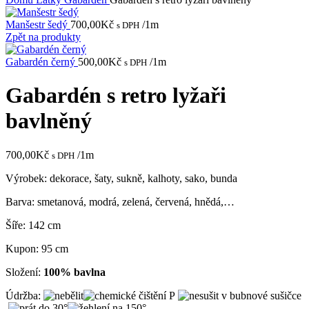
Manšestr šedý
700,00
Kč
/1m
s DPH
Zpět na produkty
Gabardén černý
500,00
Kč
/1m
s DPH
Gabardén s retro lyžaři
bavlněný
700,00
Kč
/1m
s DPH
Výrobek: dekorace, šaty, sukně, kalhoty, sako, bunda
Barva: smetanová, modrá, zelená, červená, hnědá,…
Šíře: 142 cm
Kupon: 95 cm
Složení:
100% bavlna
Údržba: