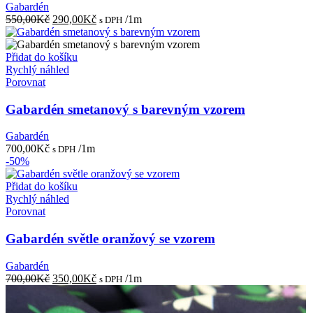
Gabardén
Původní
Aktuální
550,00
Kč
290,00
Kč
/1m
s DPH
cena
cena
byla:
je:
550,00Kč.
290,00Kč.
Přidat do košíku
Rychlý náhled
Porovnat
Gabardén smetanový s barevným vzorem
Gabardén
700,00
Kč
/1m
s DPH
-50%
Přidat do košíku
Rychlý náhled
Porovnat
Gabardén světle oranžový se vzorem
Gabardén
Původní
Aktuální
700,00
Kč
350,00
Kč
/1m
s DPH
cena
cena
byla:
je: