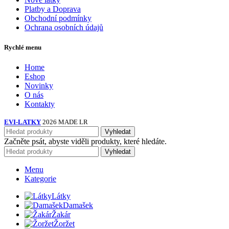
Platby a Doprava
Obchodní podmínky
Ochrana osobních údajů
Rychlé menu
Home
Eshop
Novinky
O nás
Kontakty
EVI-LATKY
2026 MADE LR
Vyhledat
Začněte psát, abyste viděli produkty, které hledáte.
Vyhledat
Menu
Kategorie
Látky
Damašek
Žakár
Žoržet