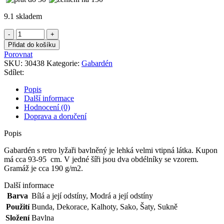
9.1 skladem
Gabardén
s
Přidat do košíku
retro
Porovnat
lyžaři
SKU:
30438
Kategorie:
Gabardén
bavlněný
Sdílet:
množství
Popis
Další informace
Hodnocení (0)
Doprava a doručení
Popis
Gabardén s retro lyžaři bavlněný je lehká velmi vtipná látka. Kupon
má cca 93-95 cm. V jedné šíři jsou dva obdélníky se vzorem.
Gramáž je cca 190 g/m2.
Další informace
Barva
Bílá a její odstíny
,
Modrá a její odstíny
Použití
Bunda
,
Dekorace
,
Kalhoty
,
Sako
,
Šaty
,
Sukně
Složení
Bavlna