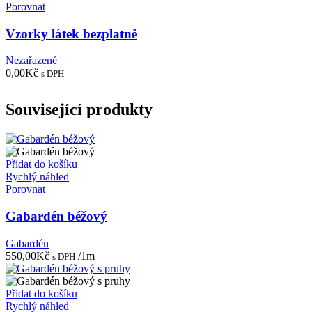
Porovnat
Vzorky látek bezplatně
Nezařazené
0,00
Kč
s DPH
Související produkty
Přidat do košíku
Rychlý náhled
Porovnat
Gabardén béžový
Gabardén
550,00
Kč
/1m
s DPH
Přidat do košíku
Rychlý náhled