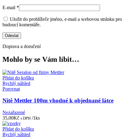
E-mail
*
Uložit do prohlížeče jméno, e-mail a webovou stránku pro
budoucí komentáře.
Doprava a doručení
Mohlo by se Vám líbit…
Přidat do košíku
Rychlý náhled
Porovnat
Nitě Mettler 100m vhodné k objednané látce
Nezařazené
35,00
Kč
/1ks
s DPH
Přidat do košíku
Rychlý náhled