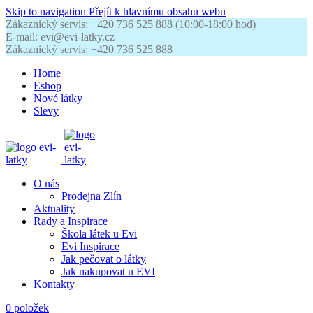
Skip to navigation
Přejít k hlavnímu obsahu webu
Zákaznický servis: +420 736 525 888 (10:00-18:00 hod)
E-mail: evi@evi-latky.cz
Zákaznický servis: +420 736 525 888
Home
Eshop
Nové látky
Slevy
O nás
Prodejna Zlín
Aktuality
Rady a Inspirace
Škola látek u Evi
Evi Inspirace
Jak pečovat o látky
Jak nakupovat u EVI
Kontakty
0
položek