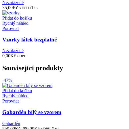
Nezařazené
35,00
Kč
/1ks
s DPH
Přidat do košíku
Rychlý náhled
Porovnat
Vzorky látek bezplatně
Nezařazené
0,00
Kč
s DPH
Související produkty
-47%
Přidat do košíku
Rychlý náhled
Porovnat
Gabardén bílý se vzorem
Gabardén
Původní
Aktuální
550,00
Kč
290,00
Kč
/1m
s DPH