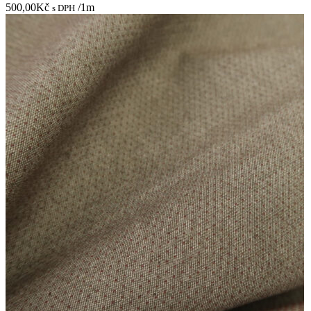
500,00
Kč
/1m
s DPH