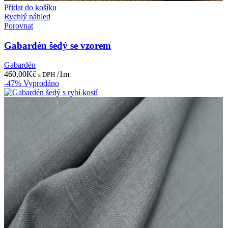
Přidat do košíku
Rychlý náhled
Porovnat
Gabardén šedý se vzorem
Gabardén
460,00
Kč
/1m
s DPH
-47%
Vyprodáno