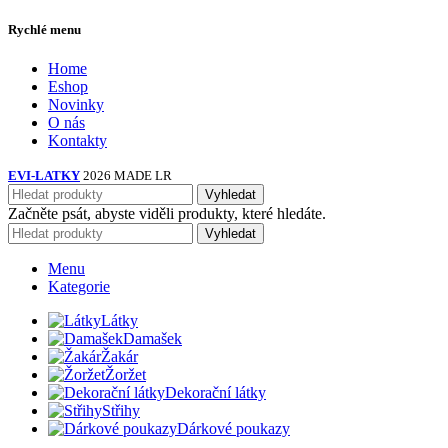
Rychlé menu
Home
Eshop
Novinky
O nás
Kontakty
EVI-LATKY
2026 MADE LR
Vyhledat
Začněte psát, abyste viděli produkty, které hledáte.
Vyhledat
Menu
Kategorie
Látky
Damašek
Žakár
Žoržet
Dekorační látky
Střihy
Dárkové poukazy