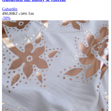
Gabardén
490,00
Kč
/1m
s DPH
-50%