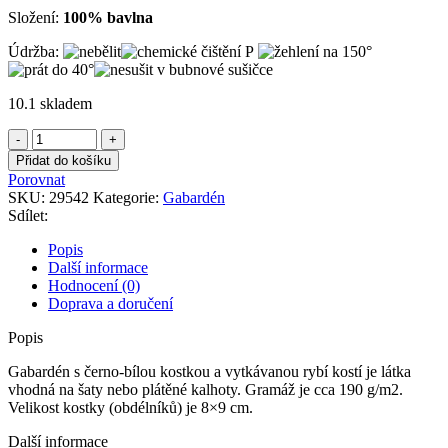
Složení:
100% bavlna
Údržba:
10.1 skladem
Gabardén
s
Přidat do košíku
černo-
Porovnat
bílou
SKU:
29542
Kategorie:
Gabardén
kostkou
Sdílet:
a
vytkávanou
Popis
rybí
Další informace
kostí
Hodnocení (0)
množství
Doprava a doručení
Popis
Gabardén s černo-bílou kostkou a vytkávanou rybí kostí je látka
vhodná na šaty nebo plátěné kalhoty. Gramáž je cca 190 g/m2.
Velikost kostky (obdélníků) je 8×9 cm.
Další informace