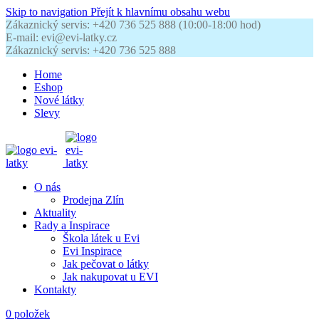
Skip to navigation
Přejít k hlavnímu obsahu webu
Zákaznický servis: +420 736 525 888 (10:00-18:00 hod)
E-mail: evi@evi-latky.cz
Zákaznický servis: +420 736 525 888
Home
Eshop
Nové látky
Slevy
O nás
Prodejna Zlín
Aktuality
Rady a Inspirace
Škola látek u Evi
Evi Inspirace
Jak pečovat o látky
Jak nakupovat u EVI
Kontakty
0
položek