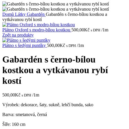
Domů
Látky
Gabardén
Gabardén s černo-bílou kostkou a
vytkávanou rybí kostí
Plátno Oxford s modro-bílou kostkou
500,00
Kč
/1m
s DPH
Zpět na produkty
Plátno s šedými puntíky
500,00
Kč
/1m
s DPH
Gabardén s černo-bílou
kostkou a vytkávanou rybí
kostí
500,00
Kč
/1m
s DPH
Výrobek: dekorace, šaty, sukně, lehčí bunda, sako
Barva: smetanová, černá
Šíře: 160 cm