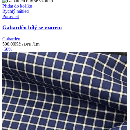
Přidat do košíku
Rychlý náhled
Porovnat
Gabardén bílý se vzorem
Gabardén
500,00
Kč
/1m
s DPH
-50%