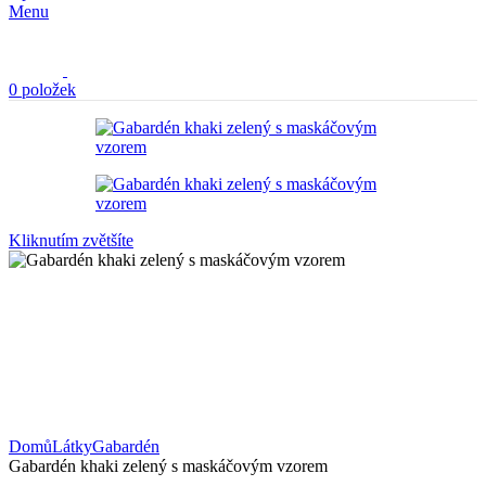
Menu
0
položek
Kliknutím zvětšíte
Domů
Látky
Gabardén
Gabardén khaki zelený s maskáčovým vzorem
Gabardén růžový
600,00
Kč
/1m
s DPH
Zpět na produkty
Gabardén khaki zelený s maskáčovým vzorem
600,00
Kč
/1m
s DPH