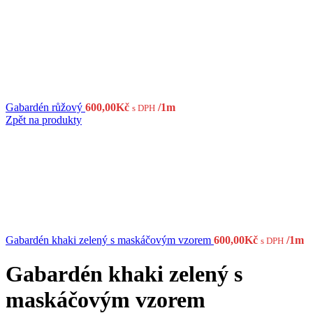
Gabardén khaki zelený s
maskáčovým vzorem
600,00
Kč
/1m
s DPH
Výrobky: dekorace, sukně, šaty, kalhoty, kostým, sako, bunda
Barva: khaki zelená
Šíře: 147 cm
Složení:
98% bavlna, 2% elastan
Údržba:
1.5 skladem
Gabardén
khaki
PŘIDAT DO KOŠÍKU
zelený
Porovnat
s
SKU:
26634
Kategorie:
Gabardén
maskáčovým
Sdílet:
vzorem