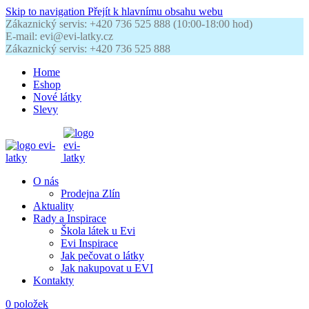
Skip to navigation
Přejít k hlavnímu obsahu webu
Zákaznický servis: +420 736 525 888 (10:00-18:00 hod)
E-mail: evi@evi-latky.cz
Zákaznický servis: +420 736 525 888
Home
Eshop
Nové látky
Slevy
O nás
Prodejna Zlín
Aktuality
Rady a Inspirace
Škola látek u Evi
Evi Inspirace
Jak pečovat o látky
Jak nakupovat u EVI
Kontakty
0
položek