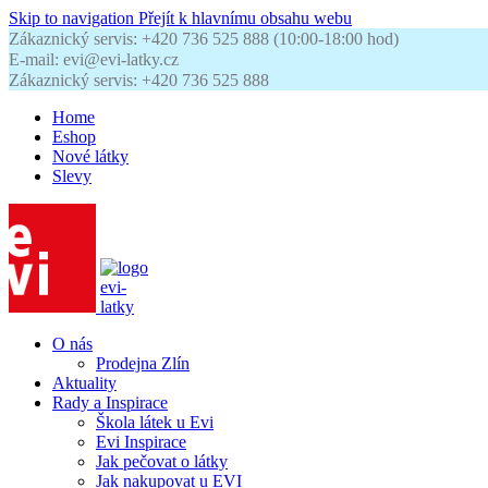
Skip to navigation
Přejít k hlavnímu obsahu webu
Zákaznický servis: +420 736 525 888 (10:00-18:00 hod)
E-mail: evi@evi-latky.cz
Zákaznický servis: +420 736 525 888
Home
Eshop
Nové látky
Slevy
O nás
Prodejna Zlín
Aktuality
Rady a Inspirace
Škola látek u Evi
Evi Inspirace
Jak pečovat o látky
Jak nakupovat u EVI