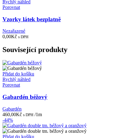
Rychlý náhled
Porovnat
Vzorky látek bezplatně
Nezařazené
0,00
Kč
s DPH
Související produkty
Přidat do košíku
Rychlý náhled
Porovnat
Gabardén béžový
Gabardén
460,00
Kč
/1m
s DPH
-44%
Přidat do košíku