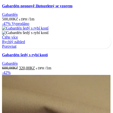
Gabardén neonově žlutozelený se vzorem
Gabardén
500,00
Kč
/1m
s DPH
-47%
Vyprodáno
Čtěte více
Rychlý náhled
Porovnat
Gabardén šedý s rybí kostí
Gabardén
Původní
Aktuální
600,00
Kč
320,00
Kč
/1m
s DPH
cena
cena
-42%
byla:
je:
600,00Kč.
320,00Kč.