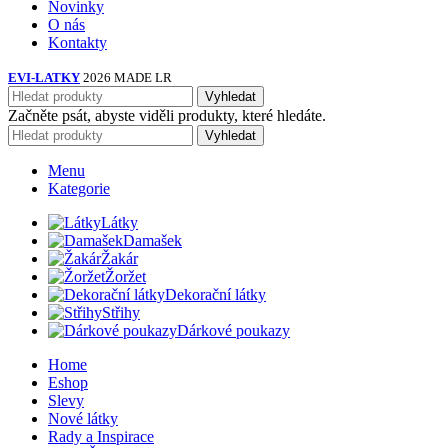
Novinky
O nás
Kontakty
EVI-LATKY
2026 MADE LR
Vyhledat
Začněte psát, abyste viděli produkty, které hledáte.
Vyhledat
Menu
Kategorie
Látky
Damašek
Žakár
Žoržet
Dekorační látky
Střihy
Dárkové poukazy
Home
Eshop
Slevy
Nové látky
Rady a Inspirace