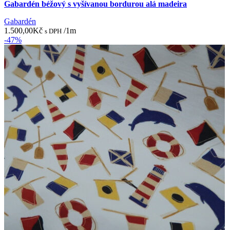
Gabardén béžový s vyšívanou bordurou alá madeira
Gabardén
1.500,00
Kč
/1m
s DPH
-47%