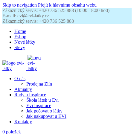
Skip to navigation
Přejít k hlavnímu obsahu webu
Zákaznický servis: +420 736 525 888 (10:00-18:00 hod)
E-mail: evi@evi-latky.cz
Zákaznický servis: +420 736 525 888
Home
Eshop
Nové látky
Slevy
O nás
Prodejna Zlín
Aktuality
Rady a Inspirace
Škola látek u Evi
Evi Inspirace
Jak pečovat o látky
Jak nakupovat u EVI
Kontakty
0
položek