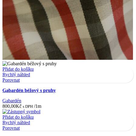
Přidat do košíku
Rychlý náhled
Porovnat
Gabardén béžový s pruhy
Gabardén
800,00
Kč
/1m
s DPH
Přidat do košíku
Rychlý náhled
Porovnat