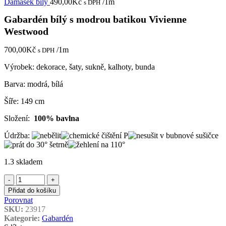
Damašek bílý
490,00
Kč
/1m
s DPH
Gabardén bílý s modrou batikou Vivienne
Westwood
700,00
Kč
/1m
s DPH
Výrobek: dekorace, šaty, sukně, kalhoty, bunda
Barva: modrá, bílá
Šíře: 149 cm
Složení:
100% bavlna
Údržba:
1.3 skladem
Gabardén
bílý
Přidat do košíku
s
Porovnat
modrou
SKU:
23917
batikou
Kategorie:
Gabardén
Vivienne