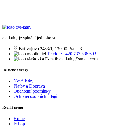
byla:
je:
500,00Kč.
290,00Kč.
evi látky je splnění jednoho snu.
Bořivojova 2433/1, 130 00 Praha 3
Telefon: +420 737 386 693
E-mail: evi.latky@gmail.com
Užitečné odkazy
Nové látky
Platby a Doprava
Obchodní podmínky
Ochrana osobních údajů
Rychlé menu
Home
Eshop