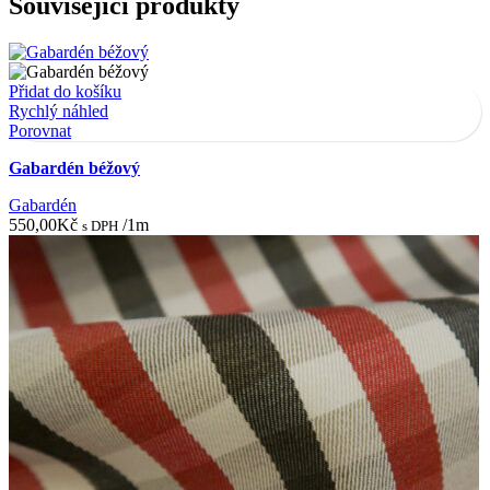
Související produkty
Přidat do košíku
Rychlý náhled
Porovnat
Gabardén béžový
Gabardén
550,00
Kč
/1m
s DPH