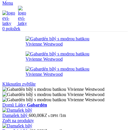
Menu
0
položek
Kliknutím zvětšíte
Domů
Látky
Gabardén
Damašek bílý
600,00
Kč
/1m
s DPH
Zpět na produkty