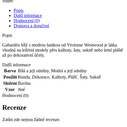
Sdílet:
Westwood
množství
Popis
Další informace
Hodnocení (0)
Doprava a doručení
Popis
Gabardén bílý s modrou batikou od Vivienne Westwood je látka
vhodná na ležérní modely přes kalhoty, šaty, sukně nebo letní pláště
až po dekorativní účely.
Další informace
Barva
Bílá a její odstíny
,
Modrá a její odstíny
Použití
Bunda
,
Dekorace
,
Kalhoty
,
Plášť
,
Šaty
,
Sukně
Složení
Bavlna
Vzor
Jiné
Hodnocení (0)
Recenze
Zatím zde nejsou žádné recenze.