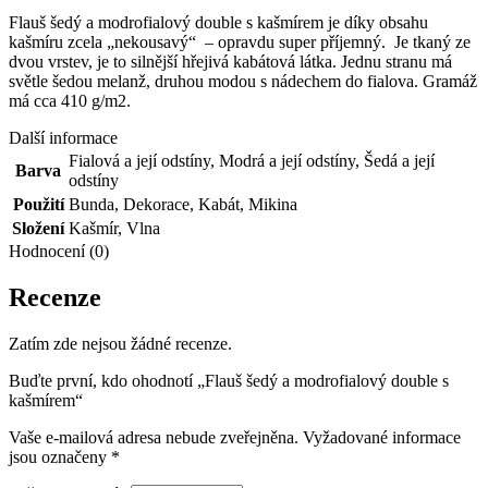
Flauš šedý a modrofialový double s kašmírem je díky obsahu
kašmíru zcela „nekousavý“ – opravdu super příjemný. Je tkaný ze
dvou vrstev, je to silnější hřejivá kabátová látka. Jednu stranu má
světle šedou melanž, druhou modou s nádechem do fialova. Gramáž
má cca 410 g/m2.
Další informace
Fialová a její odstíny
,
Modrá a její odstíny
,
Šedá a její
Barva
odstíny
Použití
Bunda
,
Dekorace
,
Kabát
,
Mikina
Složení
Kašmír
,
Vlna
Hodnocení (0)
Recenze
Zatím zde nejsou žádné recenze.
Buďte první, kdo ohodnotí „Flauš šedý a modrofialový double s
kašmírem“
Vaše e-mailová adresa nebude zveřejněna.
Vyžadované informace
jsou označeny
*