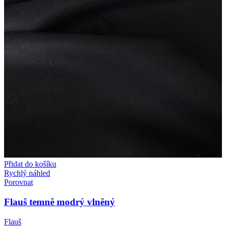
Přidat do košíku
Rychlý náhled
Porovnat
Flauš temně modrý vlněný
Flauš