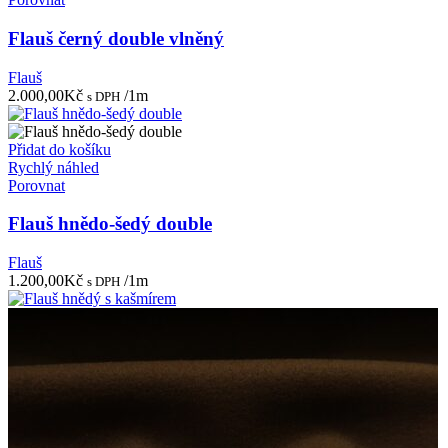
Flauš černý double vlněný
Flauš
2.000,00
Kč
/1m
s DPH
Přidat do košíku
Rychlý náhled
Porovnat
Flauš hnědo-šedý double
Flauš
1.200,00
Kč
/1m
s DPH