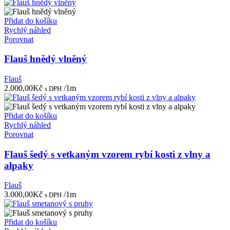
Přidat do košíku
Rychlý náhled
Porovnat
Flauš hnědý vlněný
Flauš
2.000,00
Kč
/1m
s DPH
Přidat do košíku
Rychlý náhled
Porovnat
Flauš šedý s vetkaným vzorem rybí kosti z vlny a
alpaky
Flauš
3.000,00
Kč
/1m
s DPH
Přidat do košíku