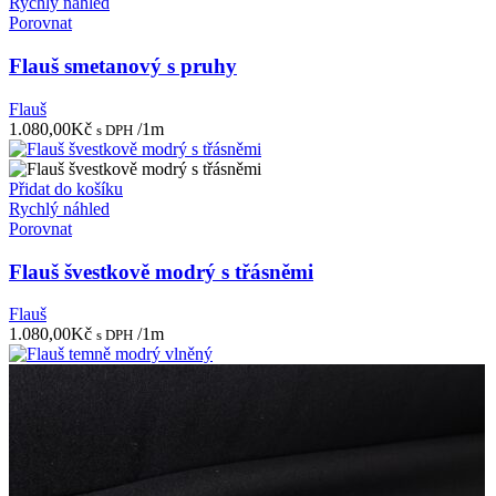
Rychlý náhled
Porovnat
Flauš smetanový s pruhy
Flauš
1.080,00
Kč
/1m
s DPH
Přidat do košíku
Rychlý náhled
Porovnat
Flauš švestkově modrý s třásněmi
Flauš
1.080,00
Kč
/1m
s DPH