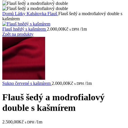
Domů
Látky
Kabátovka
Flauš
Flauš šedý a modrofialový double s
kašmírem
Flauš hnědý s kašmírem
2.000,00
Kč
/1m
s DPH
Zpět na produkty
Sukno červené s kašmírem
2.000,00
Kč
/1m
s DPH
Flauš šedý a modrofialový
double s kašmírem
2.500,00
Kč
/1m
s DPH