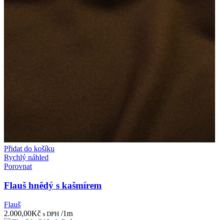
Přidat do košíku
Rychlý náhled
Porovnat
Flauš hnědý s kašmírem
Flauš
2.000,00
Kč
/1m
s DPH