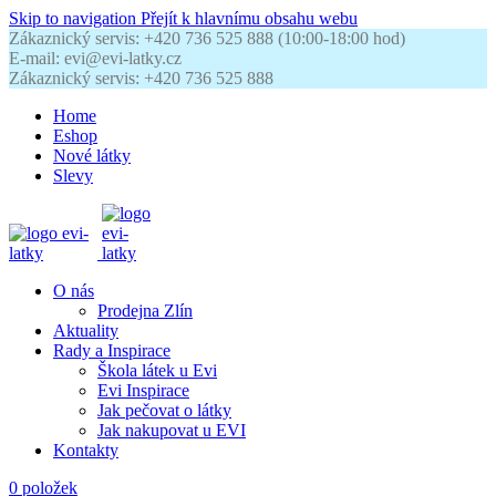
Skip to navigation
Přejít k hlavnímu obsahu webu
Zákaznický servis: +420 736 525 888 (10:00-18:00 hod)
E-mail: evi@evi-latky.cz
Zákaznický servis: +420 736 525 888
Home
Eshop
Nové látky
Slevy
O nás
Prodejna Zlín
Aktuality
Rady a Inspirace
Škola látek u Evi
Evi Inspirace
Jak pečovat o látky
Jak nakupovat u EVI
Kontakty
0
položek