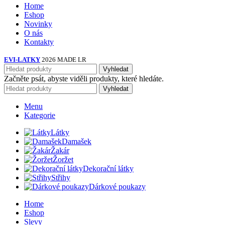
Home
Eshop
Novinky
O nás
Kontakty
EVI-LATKY
2026 MADE LR
Vyhledat
Začněte psát, abyste viděli produkty, které hledáte.
Vyhledat
Menu
Kategorie
Látky
Damašek
Žakár
Žoržet
Dekorační látky
Střihy
Dárkové poukazy
Home
Eshop
Slevy