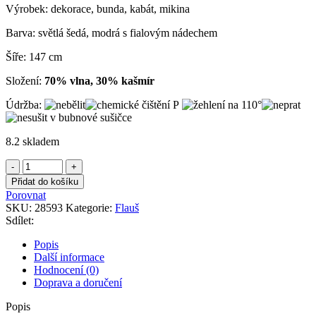
Výrobek: dekorace, bunda, kabát, mikina
Barva: světlá šedá, modrá s fialovým nádechem
Šíře: 147 cm
Složení:
70% vlna, 30% kašmír
Údržba:
8.2 skladem
Flauš
šedý
Přidat do košíku
a
Porovnat
modrofialový
SKU:
28593
Kategorie:
Flauš
double
Sdílet:
s
kašmírem
Popis
množství
Další informace
Hodnocení (0)
Doprava a doručení
Popis