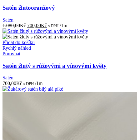
Satén žlutooranžový
Satén
Původní
Aktuální
1.080,00
Kč
700,00
Kč
/1m
s DPH
cena
cena
byla:
je:
1.080,00Kč.
700,00Kč.
Přidat do košíku
Rychlý náhled
Porovnat
Satén žlutý s růžovými a vínovými květy
Satén
700,00
Kč
/1m
s DPH