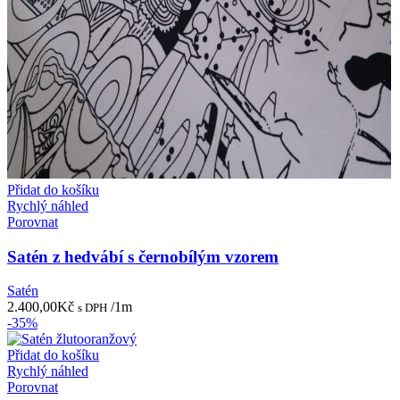
Přidat do košíku
Rychlý náhled
Porovnat
Satén z hedvábí s černobílým vzorem
Satén
2.400,00
Kč
/1m
s DPH
-35%
Přidat do košíku
Rychlý náhled
Porovnat