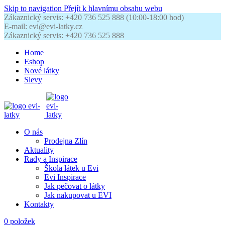
Skip to navigation
Přejít k hlavnímu obsahu webu
Zákaznický servis: +420 736 525 888 (10:00-18:00 hod)
E-mail: evi@evi-latky.cz
Zákaznický servis: +420 736 525 888
Home
Eshop
Nové látky
Slevy
O nás
Prodejna Zlín
Aktuality
Rady a Inspirace
Škola látek u Evi
Evi Inspirace
Jak pečovat o látky
Jak nakupovat u EVI
Kontakty
0
položek