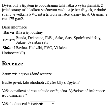
Dyšes bílý s třpytem je oboustranná tuhá látka o vyšší gramáži. Z
jedné strany má hladkou saténovou vazbu a je bez třpytek, z druhé
strany je vetkána PVC nit a ta tvoří na látce krásný třpyt. Gramáž je
cca 175 g/m2.
Další informace
Barva
Bílá a její odstíny
Bunda
,
Dekorace
,
Plášť
,
Sako
,
Šaty
,
Společenské šaty
,
Použití
Sukně
,
Svatební šaty
Složení
Bavlna
,
Hedvábí
,
PVC
,
Viskóza
Hodnocení (0)
Recenze
Zatím zde nejsou žádné recenze.
Buďte první, kdo ohodnotí „Dyšes bílý s třpytem“
Vaše e-mailová adresa nebude zveřejněna.
Vyžadované informace
jsou označeny
*
Vaše hodnocení
*