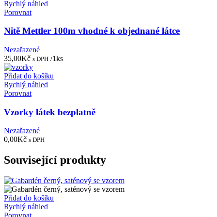
Rychlý náhled
Porovnat
Nitě Mettler 100m vhodné k objednané látce
Nezařazené
35,00
Kč
/1ks
s DPH
Přidat do košíku
Rychlý náhled
Porovnat
Vzorky látek bezplatně
Nezařazené
0,00
Kč
s DPH
Související produkty
Přidat do košíku
Rychlý náhled
Porovnat