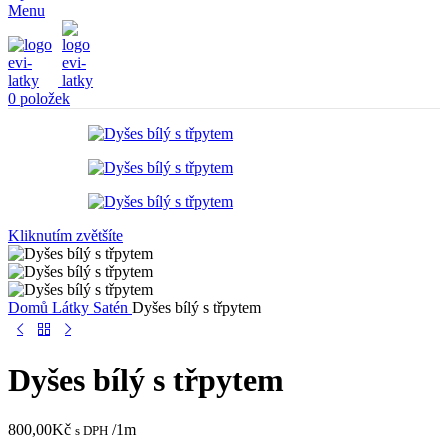
Menu
0
položek
Kliknutím zvětšíte
Domů
Látky
Satén
Dyšes bílý s třpytem
Dyšes bílý s třpytem
800,00
Kč
/1m
s DPH