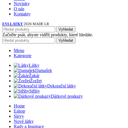
Novinky
O nás
Kontakty
EVI-LATKY
2026 MADE LR
Vyhledat
Začněte psát, abyste viděli produkty, které hledáte.
Vyhledat
Menu
Kategorie
Látky
Damašek
Žakár
Žoržet
Dekorační látky
Střihy
Dárkové poukazy
Home
Eshop
Slevy
Nové látky
Rady a Inspirace