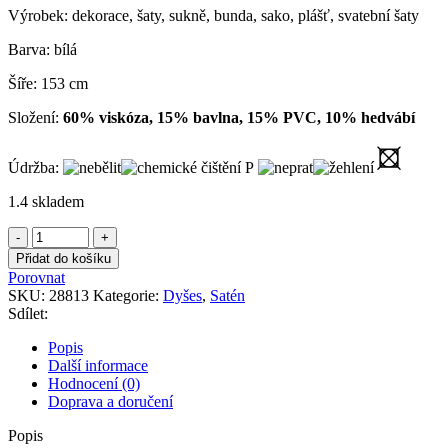
Výrobek: dekorace, šaty, sukně, bunda, sako, plášť, svatební šaty
Barva: bílá
Šíře: 153 cm
Složení:
60% viskóza, 15% bavlna, 15% PVC, 10% hedvábí
Údržba:
1.4 skladem
Dyšes
bílý
Přidat do košíku
s
Porovnat
třpytem
SKU:
28813
Kategorie:
Dyšes
,
Satén
množství
Sdílet:
Popis
Další informace
Hodnocení (0)
Doprava a doručení
Popis