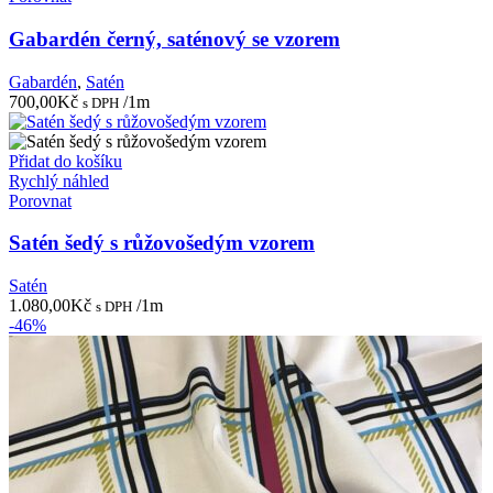
Gabardén černý, saténový se vzorem
Gabardén
,
Satén
700,00
Kč
/1m
s DPH
Přidat do košíku
Rychlý náhled
Porovnat
Satén šedý s růžovošedým vzorem
Satén
1.080,00
Kč
/1m
s DPH
-46%