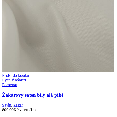
Přidat do košíku
Rychlý náhled
Porovnat
Žakárový satén bílý alá piké
Satén
,
Žakár
800,00
Kč
/1m
s DPH