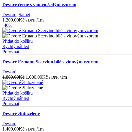
Devoré černé s vínovo-šedým vzorem
Devoré
,
Samet
1.200,00
Kč
/1m
s DPH
-40%
Přidat do košíku
Rychlý náhled
Porovnat
Devoré Ermano Scervino bílé s vínovým vzorem
Devoré
Původní
Aktuální
1.800,00
Kč
1.080,00
Kč
/1m
s DPH
cena
cena
byla:
je:
1.800,00Kč.
1.080,00Kč.
Přidat do košíku
Rychlý náhled
Porovnat
Devoré žlutozelené
Devoré
1.400,00
Kč
/1m
s DPH