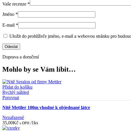
Vaše recenze
*
Jméno
*
E-mail
*
Uložit do prohlížeče jméno, e-mail a webovou stránku pro budou
Doprava a doručení
Mohlo by se Vám líbit…
Přidat do košíku
Rychlý náhled
Porovnat
Nitě Mettler 100m vhodné k objednané látce
Nezařazené
35,00
Kč
/1ks
s DPH