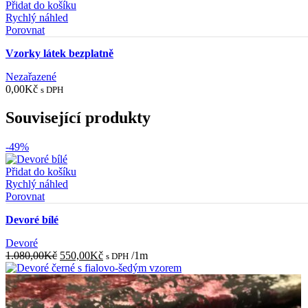
Přidat do košíku
Rychlý náhled
Porovnat
Vzorky látek bezplatně
Nezařazené
0,00
Kč
s DPH
Související produkty
-49%
Přidat do košíku
Rychlý náhled
Porovnat
Devoré bílé
Devoré
Původní
Aktuální
1.080,00
Kč
550,00
Kč
/1m
s DPH
cena
cena
byla:
je:
1.080,00Kč.
550,00Kč.