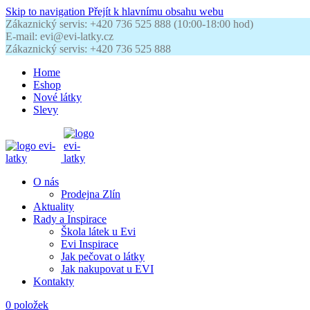
Skip to navigation
Přejít k hlavnímu obsahu webu
Zákaznický servis: +420 736 525 888 (10:00-18:00 hod)
E-mail: evi@evi-latky.cz
Zákaznický servis: +420 736 525 888
Home
Eshop
Nové látky
Slevy
O nás
Prodejna Zlín
Aktuality
Rady a Inspirace
Škola látek u Evi
Evi Inspirace
Jak pečovat o látky
Jak nakupovat u EVI
Kontakty
0
položek