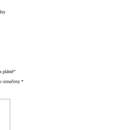
tíny
 plátně“
ou označeny
*