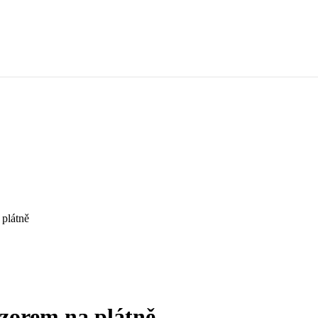
plátně
zorem na plátně