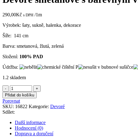
400,00Kč.
190,00Kč.
290,00
Kč
/1m
s DPH
Výrobek: šaty, sukně, halenka, dekorace
Šíře: 141 cm
Barva: smetanová, žlutá, zelená
Složení:
100% PAD
Údržba:
1.2 skladem
Devoré
smetanové
Přidat do košíku
s
Porovnat
barevným
SKU:
16822
Kategorie:
Devoré
vzorem
Sdílet:
na
plátně
Další informace
množství
Hodnocení (0)
Doprava a doručení