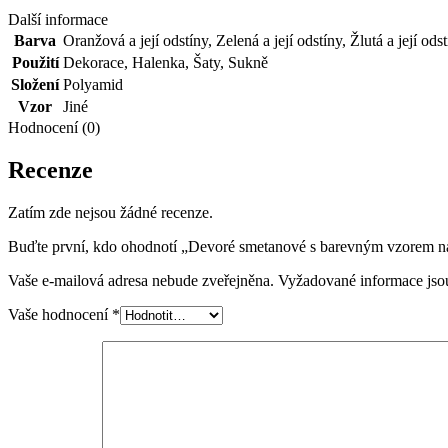
Další informace
Barva
Oranžová a její odstíny
,
Zelená a její odstíny
,
Žlutá a její ods
Použití
Dekorace
,
Halenka
,
Šaty
,
Sukně
Složení
Polyamid
Vzor
Jiné
Hodnocení (0)
Recenze
Zatím zde nejsou žádné recenze.
Buďte první, kdo ohodnotí „Devoré smetanové s barevným vzorem na
Vaše e-mailová adresa nebude zveřejněna.
Vyžadované informace js
Vaše hodnocení
*