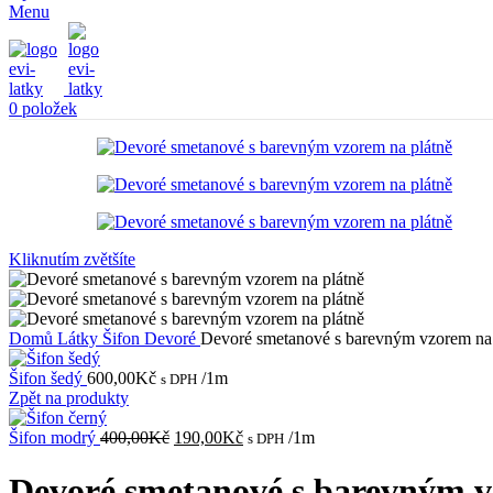
Menu
0
položek
Kliknutím zvětšíte
Domů
Látky
Šifon
Devoré
Devoré smetanové s barevným vzorem na 
Šifon šedý
600,00
Kč
/1m
s DPH
Zpět na produkty
Původní
Aktuální
Šifon modrý
400,00
Kč
190,00
Kč
/1m
s DPH
cena
cena
byla:
je:
Devoré smetanové s barevným v