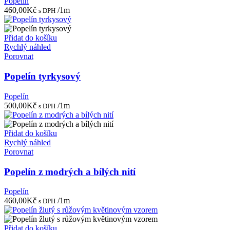
Popelín
460,00
Kč
/1m
s DPH
Přidat do košíku
Rychlý náhled
Porovnat
Popelín tyrkysový
Popelín
500,00
Kč
/1m
s DPH
Přidat do košíku
Rychlý náhled
Porovnat
Popelín z modrých a bílých nití
Popelín
460,00
Kč
/1m
s DPH
Přidat do košíku