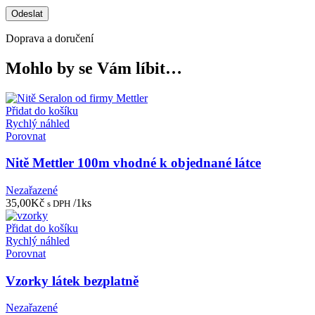
Doprava a doručení
Mohlo by se Vám líbit…
Přidat do košíku
Rychlý náhled
Porovnat
Nitě Mettler 100m vhodné k objednané látce
Nezařazené
35,00
Kč
/1ks
s DPH
Přidat do košíku
Rychlý náhled
Porovnat
Vzorky látek bezplatně
Nezařazené