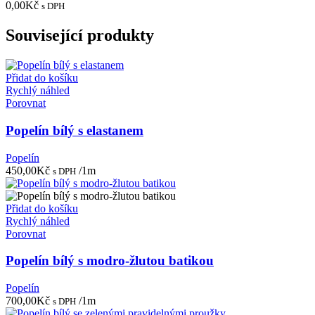
0,00
Kč
s DPH
Související produkty
Přidat do košíku
Rychlý náhled
Porovnat
Popelín bílý s elastanem
Popelín
450,00
Kč
/1m
s DPH
Přidat do košíku
Rychlý náhled
Porovnat
Popelín bílý s modro-žlutou batikou
Popelín
700,00
Kč
/1m
s DPH