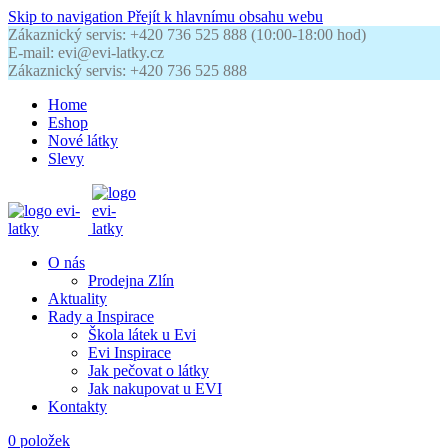
Skip to navigation
Přejít k hlavnímu obsahu webu
Zákaznický servis: +420 736 525 888 (10:00-18:00 hod)
E-mail: evi@evi-latky.cz
Zákaznický servis: +420 736 525 888
Home
Eshop
Nové látky
Slevy
O nás
Prodejna Zlín
Aktuality
Rady a Inspirace
Škola látek u Evi
Evi Inspirace
Jak pečovat o látky
Jak nakupovat u EVI
Kontakty
0
položek