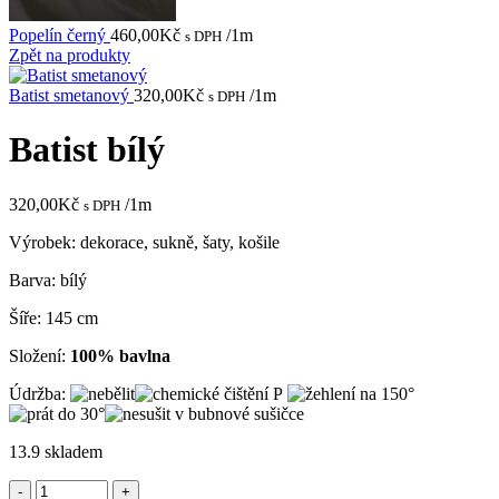
Popelín černý
460,00
Kč
/1m
s DPH
Zpět na produkty
Batist smetanový
320,00
Kč
/1m
s DPH
Batist bílý
320,00
Kč
/1m
s DPH
Výrobek: dekorace, sukně, šaty, košile
Barva: bílý
Šíře: 145 cm
Složení:
100% bavlna
Údržba:
13.9 skladem
Batist