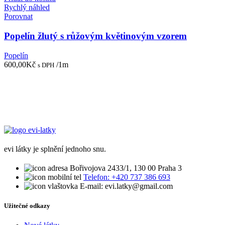
Rychlý náhled
Porovnat
Popelín žlutý s růžovým květinovým vzorem
Popelín
600,00
Kč
/1m
s DPH
evi látky je splnění jednoho snu.
Bořivojova 2433/1, 130 00 Praha 3
Telefon: +420 737 386 693
E-mail: evi.latky@gmail.com
Užitečné odkazy