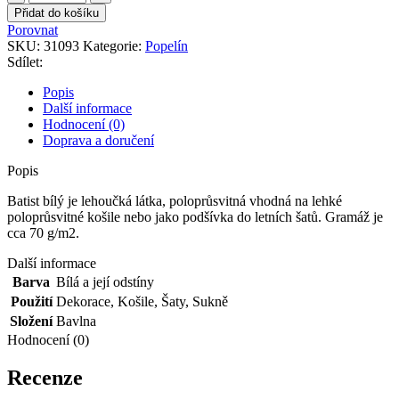
bílý
Přidat do košíku
množství
Porovnat
SKU:
31093
Kategorie:
Popelín
Sdílet:
Popis
Další informace
Hodnocení (0)
Doprava a doručení
Popis
Batist bílý je lehoučká látka, poloprůsvitná vhodná na lehké
poloprůsvitné košile nebo jako podšívka do letních šatů. Gramáž je
cca 70 g/m2.
Další informace
Barva
Bílá a její odstíny
Použití
Dekorace
,
Košile
,
Šaty
,
Sukně
Složení
Bavlna
Hodnocení (0)
Recenze