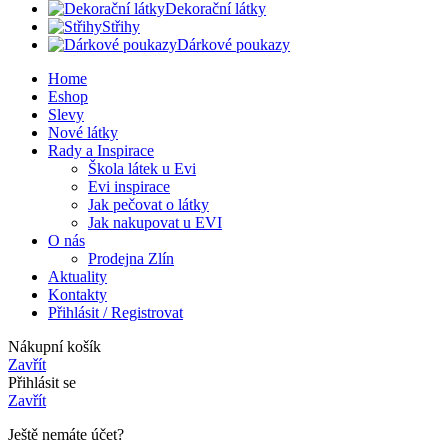
Dekorační látky
Střihy
Dárkové poukazy
Home
Eshop
Slevy
Nové látky
Rady a Inspirace
Škola látek u Evi
Evi inspirace
Jak pečovat o látky
Jak nakupovat u EVI
O nás
Prodejna Zlín
Aktuality
Kontakty
Přihlásit / Registrovat
Nákupní košík
Zavřít
Přihlásit se
Zavřít
Ještě nemáte účet?