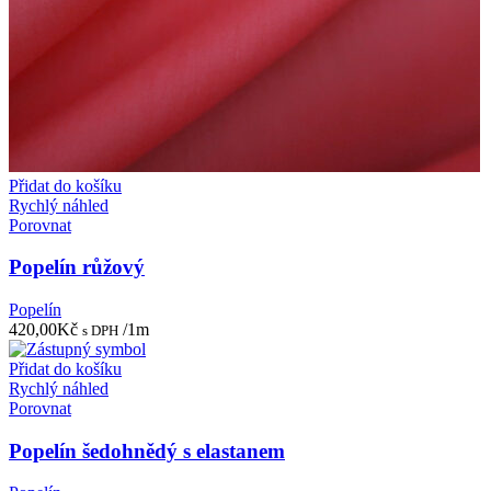
Přidat do košíku
Rychlý náhled
Porovnat
Popelín růžový
Popelín
420,00
Kč
/1m
s DPH
Přidat do košíku
Rychlý náhled
Porovnat
Popelín šedohnědý s elastanem