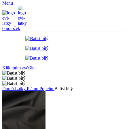
Menu
0
položek
Kliknutím zvětšíte
Domů
Látky
Plátno
Popelín
Batist bílý