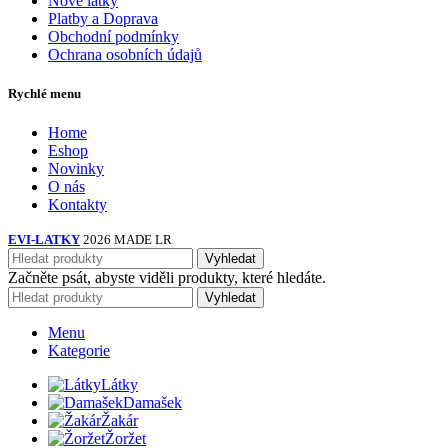
Nové látky
Platby a Doprava
Obchodní podmínky
Ochrana osobních údajů
Rychlé menu
Home
Eshop
Novinky
O nás
Kontakty
EVI-LATKY
2026 MADE LR
Vyhledat
Začněte psát, abyste viděli produkty, které hledáte.
Vyhledat
Menu
Kategorie
Látky
Damašek
Žakár
Žoržet