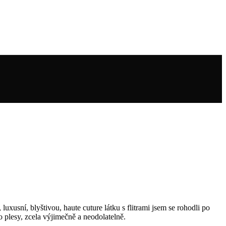
uxusní, blyštivou, haute cuture látku s flitrami jsem se rohodli po
 plesy, zcela výjimečně a neodolatelně.