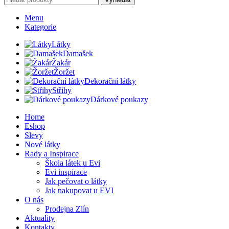
Menu
Kategorie
Látky
Damašek
Žakár
Žoržet
Dekorační látky
Střihy
Dárkové poukazy
Home
Eshop
Slevy
Nové látky
Rady a Inspirace
Škola látek u Evi
Evi inspirace
Jak pečovat o látky
Jak nakupovat u EVI
O nás
Prodejna Zlín
Aktuality
Kontakty