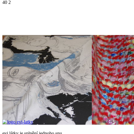
40
2
evi látky je splnění jednoho snu.