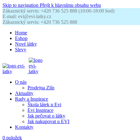
Skip to navigation
Přejít k hlavnímu obsahu webu
Zákaznický servis: +420 736 525 888 (10:00-18:00 hod)
E-mail: evi@evi-latky.cz
Zákaznický servis: +420 736 525 888
Home
Eshop
Nové látky
Slevy
O nás
Prodejna Zlín
Aktuality
Rady a Inspirace
Škola látek u Evi
Evi Inspirace
Jak pečovat o látky
Jak nakupovat u EVI
Kontakty
0
položek