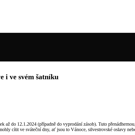
e i ve svém šatníku
átek až do 12.1.2024 (případně do vyprodání zásob). Tuto přenádhernou, l
hly cítit ve sváteční dny, ať jsou to Vánoce, silvestrovské oslavy nebo