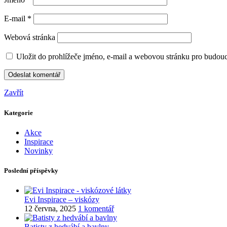
E-mail
*
Webová stránka
Uložit do prohlížeče jméno, e-mail a webovou stránku pro budou
Zavřít
Kategorie
Akce
Inspirace
Novinky
Poslední příspěvky
Evi Inspirace – viskózy
12 června, 2025
1 komentář
Batisty z hedvábí a bavlny