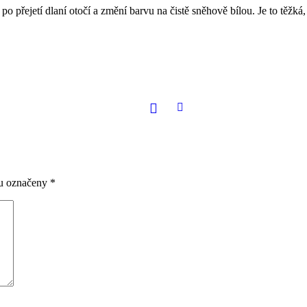
se po přejetí dlaní otočí a změní barvu na čistě sněhově bílou. Je to těžk
ou označeny
*