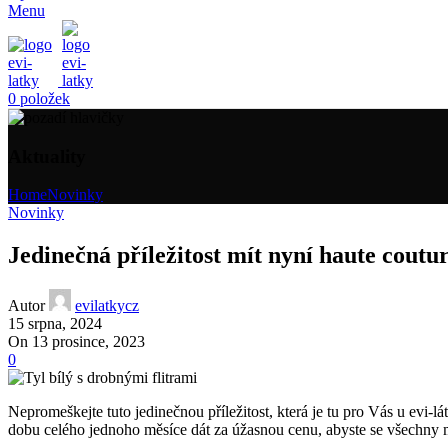
Menu
0
položek
Aktuality
Home
Novinky
Novinky
Jedinečná příležitost mít nyní haute coutur
Autor
evilatkycz
15 srpna, 2024
On 13 prosince, 2023
0
Nepromeškejte tuto jedinečnou příležitost, která je tu pro Vás u evi-l
dobu celého jednoho měsíce dát za úžasnou cenu, abyste se všechny mo