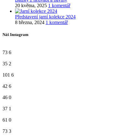
20 května, 2025
1 komentář
Představení jarní kolekce 2024
8 března, 2024
1 komentář
Náš Instagram
73
6
35
2
101
6
42
6
46
0
37
1
61
0
73
3