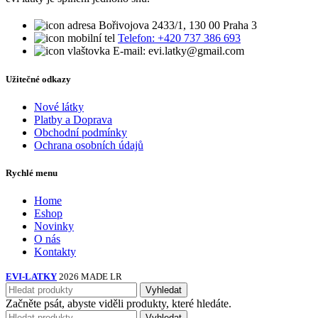
Bořivojova 2433/1, 130 00 Praha 3
Telefon: +420 737 386 693
E-mail: evi.latky@gmail.com
Užitečné odkazy
Nové látky
Platby a Doprava
Obchodní podmínky
Ochrana osobních údajů
Rychlé menu
Home
Eshop
Novinky
O nás
Kontakty
EVI-LATKY
2026 MADE LR
Vyhledat
Začněte psát, abyste viděli produkty, které hledáte.
Vyhledat