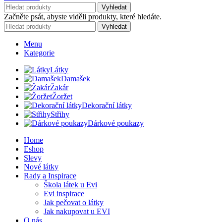
Vyhledat
Začněte psát, abyste viděli produkty, které hledáte.
Vyhledat
Menu
Kategorie
Látky
Damašek
Žakár
Žoržet
Dekorační látky
Střihy
Dárkové poukazy
Home
Eshop
Slevy
Nové látky
Rady a Inspirace
Škola látek u Evi
Evi inspirace
Jak pečovat o látky
Jak nakupovat u EVI
O nás