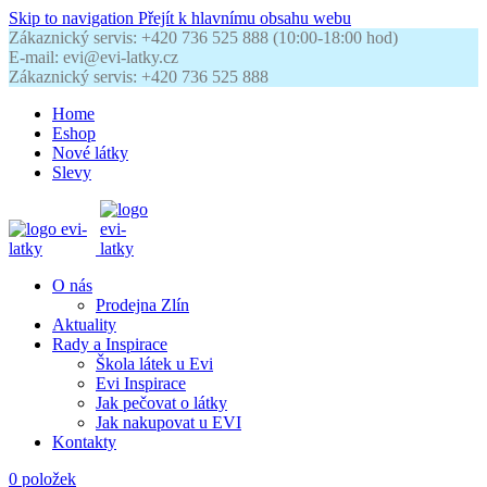
Skip to navigation
Přejít k hlavnímu obsahu webu
Zákaznický servis: +420 736 525 888 (10:00-18:00 hod)
E-mail: evi@evi-latky.cz
Zákaznický servis: +420 736 525 888
Home
Eshop
Nové látky
Slevy
O nás
Prodejna Zlín
Aktuality
Rady a Inspirace
Škola látek u Evi
Evi Inspirace
Jak pečovat o látky
Jak nakupovat u EVI
Kontakty
0
položek