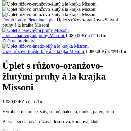
Domů
Látky
Pletenina
Úplet
Úplet s růžovo-oranžovo-žlutými
pruhy á la krajka Missoni
Úplet s barevnými pruhy Missoni
1.080,00
Kč
/1m
s DPH
Zpět na produkty
Úplet růžovo-hnědo-bílý á la krajka Missoni
1.080,00
Kč
/1m
s DPH
Úplet s růžovo-oranžovo-
žlutými pruhy á la krajka
Missoni
1.080,00
Kč
/1m
s DPH
Výrobek: dekorace, šaty, sukně, halenka, tunika, pareo, triko
Barva: smetanová, růžová, lososová, korálová, žlutá