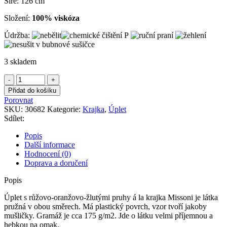
Šíře: 126 cm
Složení:
100% viskóza
Údržba:
3 skladem
Úplet
s
Přidat do košíku
růžovo-
Porovnat
oranžovo-
SKU:
30682
Kategorie:
Krajka
,
Úplet
žlutými
Sdílet:
pruhy
á
Popis
la
Další informace
krajka
Hodnocení (0)
Missoni
Doprava a doručení
množství
Popis
Úplet s růžovo-oranžovo-žlutými pruhy á la krajka Missoni je látka
pružná v obou směrech. Má plastický povrch, vzor tvoří jakoby
mušličky. Gramáž je cca 175 g/m2. Jde o látku velmi příjemnou a
hebkou na omak.