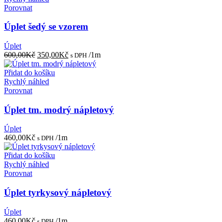
Porovnat
Úplet šedý se vzorem
Úplet
Původní
Aktuální
600,00
Kč
350,00
Kč
/1m
s DPH
cena
cena
byla:
je:
Přidat do košíku
600,00Kč.
350,00Kč.
Rychlý náhled
Porovnat
Úplet tm. modrý nápletový
Úplet
460,00
Kč
/1m
s DPH
Přidat do košíku
Rychlý náhled
Porovnat
Úplet tyrkysový nápletový
Úplet
460,00
Kč
/1m
s DPH