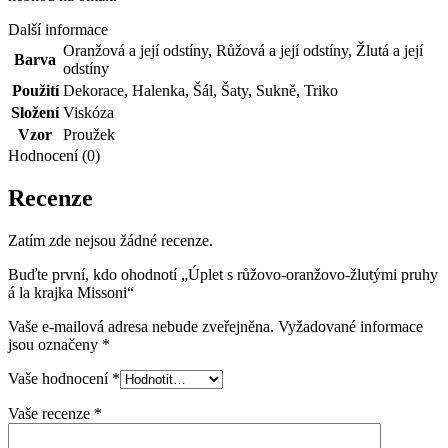
Další informace
Oranžová a její odstíny
,
Růžová a její odstíny
,
Žlutá a její
Barva
odstíny
Použití
Dekorace
,
Halenka
,
Šál
,
Šaty
,
Sukně
,
Triko
Složení
Viskóza
Vzor
Proužek
Hodnocení (0)
Recenze
Zatím zde nejsou žádné recenze.
Buďte první, kdo ohodnotí „Úplet s růžovo-oranžovo-žlutými pruhy
á la krajka Missoni“
Vaše e-mailová adresa nebude zveřejněna.
Vyžadované informace
jsou označeny
*
Vaše hodnocení
*
Vaše recenze
*