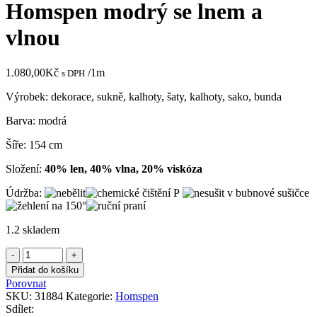
Homspen modrý se lnem a
vlnou
1.080,00
Kč
/1m
s DPH
Výrobek: dekorace, sukně, kalhoty, šaty, kalhoty, sako, bunda
Barva: modrá
Šíře: 154 cm
Složení:
40% len, 40% vlna, 20% viskóza
Údržba:
1.2 skladem
Homspen
modrý
Přidat do košíku
se
Porovnat
lnem
SKU:
31884
Kategorie:
Homspen
a
Sdílet:
vlnou