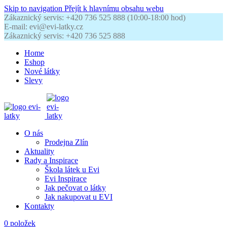
Skip to navigation
Přejít k hlavnímu obsahu webu
Zákaznický servis: +420 736 525 888 (10:00-18:00 hod)
E-mail: evi@evi-latky.cz
Zákaznický servis: +420 736 525 888
Home
Eshop
Nové látky
Slevy
O nás
Prodejna Zlín
Aktuality
Rady a Inspirace
Škola látek u Evi
Evi Inspirace
Jak pečovat o látky
Jak nakupovat u EVI
Kontakty
0
položek