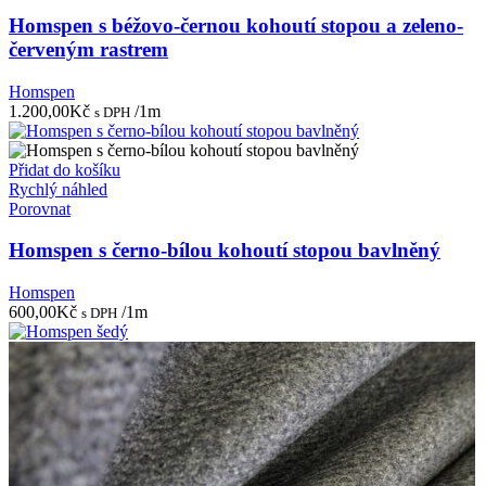
Homspen s béžovo-černou kohoutí stopou a zeleno-
červeným rastrem
Homspen
1.200,00
Kč
/1m
s DPH
Přidat do košíku
Rychlý náhled
Porovnat
Homspen s černo-bílou kohoutí stopou bavlněný
Homspen
600,00
Kč
/1m
s DPH