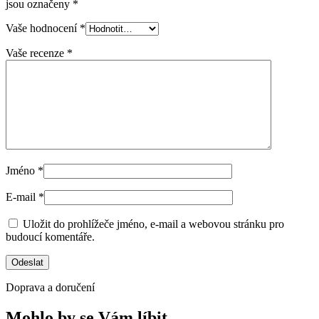
jsou označeny
*
Vaše hodnocení
*
Vaše recenze
*
Jméno
*
E-mail
*
Uložit do prohlížeče jméno, e-mail a webovou stránku pro
budoucí komentáře.
Doprava a doručení
Mohlo by se Vám líbit…