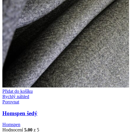
Přidat do košíku
Rychlý náhled
Porovnat
Homspen šedý
Homspen
Hodnocení
5.00
z 5