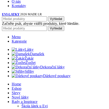
O nás
Kontakty
EVI-LATKY
2026 MADE LR
Vyhledat
Začněte psát, abyste viděli produkty, které hledáte.
Vyhledat
Menu
Kategorie
Látky
Damašek
Žakár
Žoržet
Dekorační látky
Střihy
Dárkové poukazy
Home
Eshop
Slevy
Nové látky
Rady a Inspirace
Škola látek u Evi