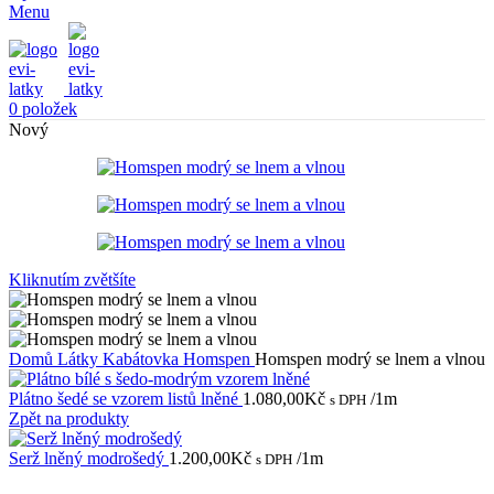
Menu
0
položek
Nový
Kliknutím zvětšíte
Domů
Látky
Kabátovka
Homspen
Homspen modrý se lnem a vlnou
Plátno šedé se vzorem listů lněné
1.080,00
Kč
/1m
s DPH
Zpět na produkty
Serž lněný modrošedý
1.200,00
Kč
/1m
s DPH