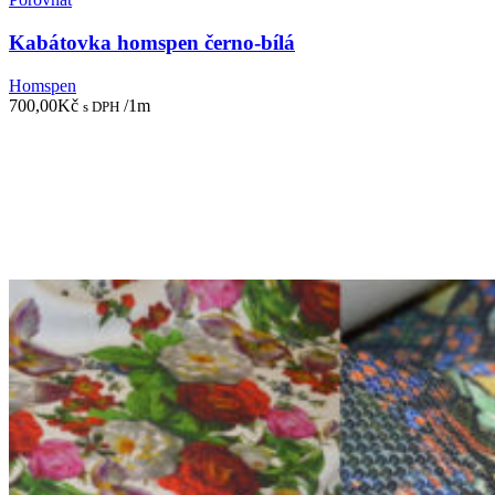
Kabátovka homspen černo-bílá
Homspen
700,00
Kč
/1m
s DPH