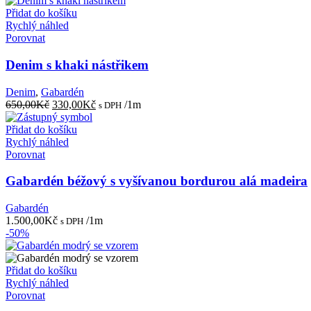
Přidat do košíku
Rychlý náhled
Porovnat
Denim s khaki nástřikem
Denim
,
Gabardén
Původní
Aktuální
650,00
Kč
330,00
Kč
/1m
s DPH
cena
cena
byla:
je:
Přidat do košíku
650,00Kč.
330,00Kč.
Rychlý náhled
Porovnat
Gabardén béžový s vyšívanou bordurou alá madeira
Gabardén
1.500,00
Kč
/1m
s DPH
-50%
Přidat do košíku
Rychlý náhled
Porovnat