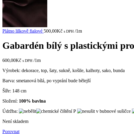
Plátno lilkově fialové
500,00
Kč
/1m
s DPH
Gabardén bílý s plastickými pr
600,00
Kč
/1m
s DPH
Výrobek: dekorace, top, šaty, sukně, košile, kalhoty, sako, bunda
Barva: smetanová bílá, po vyprání bude bělejší
Šíře: 148 cm
Složení:
100% bavlna
Údržba:
Není skladem
Porovnat