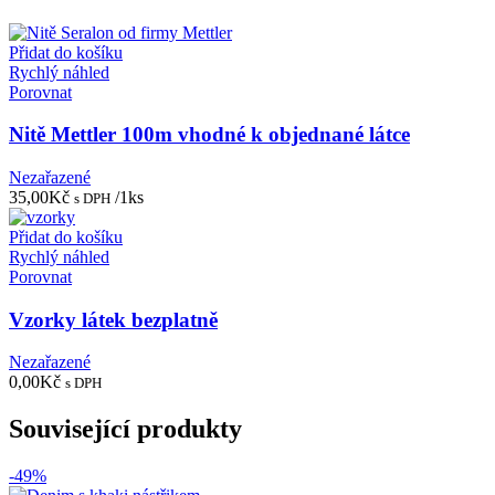
Přidat do košíku
Rychlý náhled
Porovnat
Nitě Mettler 100m vhodné k objednané látce
Nezařazené
35,00
Kč
/1ks
s DPH
Přidat do košíku
Rychlý náhled
Porovnat
Vzorky látek bezplatně
Nezařazené
0,00
Kč
s DPH
Související produkty
-49%