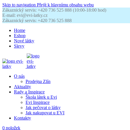
Skip to navigation
Přejít k hlavnímu obsahu webu
Zákaznický servis: +420 736 525 888 (10:00-18:00 hod)
E-mail: evi@evi-latky.cz
Zákaznický servis: +420 736 525 888
Home
Eshop
Nové látky
Slevy
O nás
Prodejna Zlín
Aktuality
Rady a Inspirace
Škola látek u Evi
Evi Inspirace
Jak pečovat o látky
Jak nakupovat u EVI
Kontakty
0
položek