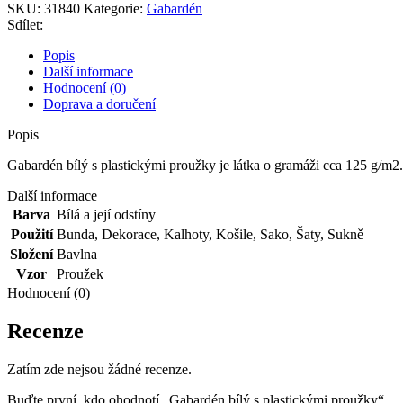
SKU:
31840
Kategorie:
Gabardén
Sdílet:
Popis
Další informace
Hodnocení (0)
Doprava a doručení
Popis
Gabardén bílý s plastickými proužky je látka o gramáži cca 125 g/m2.
Další informace
Barva
Bílá a její odstíny
Použití
Bunda
,
Dekorace
,
Kalhoty
,
Košile
,
Sako
,
Šaty
,
Sukně
Složení
Bavlna
Vzor
Proužek
Hodnocení (0)
Recenze
Zatím zde nejsou žádné recenze.
Buďte první, kdo ohodnotí „Gabardén bílý s plastickými proužky“