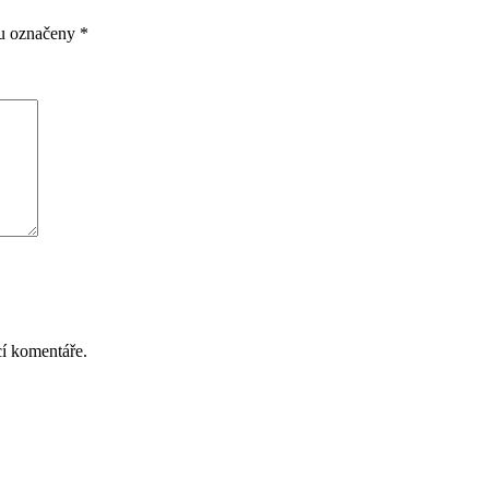
ou označeny
*
cí komentáře.