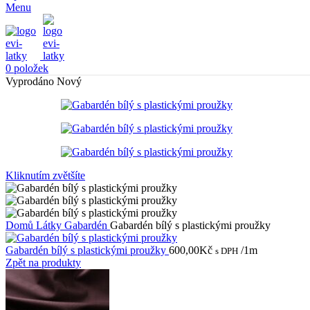
Menu
0
položek
Vyprodáno
Nový
Kliknutím zvětšíte
Domů
Látky
Gabardén
Gabardén bílý s plastickými proužky
Gabardén bílý s plastickými proužky
600,00
Kč
/1m
s DPH
Zpět na produkty